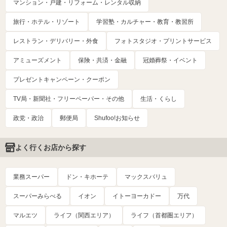
マンション・戸建・リフォーム・レンタル収納
旅行・ホテル・リゾート
学習塾・カルチャー・教育・教習所
レストラン・デリバリー・外食
フォトスタジオ・プリントサービス
アミューズメント
保険・共済・金融
冠婚葬祭・イベント
プレゼントキャンペーン・クーポン
TV局・新聞社・フリーペーパー・その他
生活・くらし
政党・政治
郵便局
Shufoo!お知らせ
よく行くお店から探す
業務スーパー
ドン・キホーテ
マックスバリュ
スーパーみらべる
イオン
イトーヨーカドー
万代
マルエツ
ライフ（関西エリア）
ライフ（首都圏エリア）