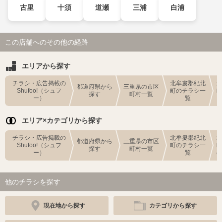
古里
十須
道瀬
三浦
白浦
この店舗へのその他の経路
エリアから探す
チラシ・広告掲載の
北牟婁郡紀北
都道府県から
三重県の市区
Shufoo!（シュフ
町のチラシ一
探す
町村一覧
ー）
覧
エリア×カテゴリから探す
チラシ・広告掲載の
北牟婁郡紀北
都道府県から
三重県の市区
Shufoo!（シュフ
町のチラシ一
探す
町村一覧
ー）
覧
他のチラシを探す
現在地から探す
カテゴリから探す