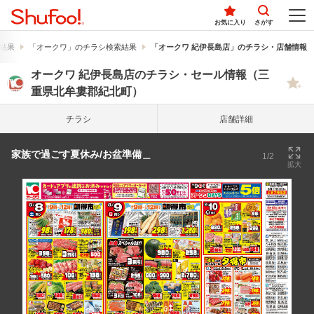
お気に入り
さがす
結果
「オークワ」のチラシ検索結果
「オークワ 紀伊長島店」のチラシ・店舗情報
オークワ 紀伊長島店のチラシ・セール情報（三
重県北牟婁郡紀北町）
チラシ
店舗詳細
家族で過ごす夏休み/お盆準備＿
1/2
拡大