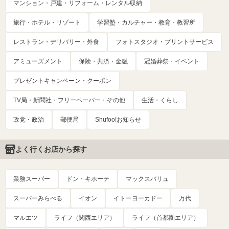
マンション・戸建・リフォーム・レンタル収納
旅行・ホテル・リゾート
学習塾・カルチャー・教育・教習所
レストラン・デリバリー・外食
フォトスタジオ・プリントサービス
アミューズメント
保険・共済・金融
冠婚葬祭・イベント
プレゼントキャンペーン・クーポン
TV局・新聞社・フリーペーパー・その他
生活・くらし
政党・政治
郵便局
Shufoo!お知らせ
よく行くお店から探す
業務スーパー
ドン・キホーテ
マックスバリュ
スーパーみらべる
イオン
イトーヨーカドー
万代
マルエツ
ライフ（関西エリア）
ライフ（首都圏エリア）