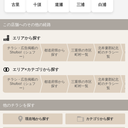
古里
十須
道瀬
三浦
白浦
この店舗へのその他の経路
エリアから探す
チラシ・広告掲載の
北牟婁郡紀北
都道府県から
三重県の市区
Shufoo!（シュフ
町のチラシ一
探す
町村一覧
ー）
覧
エリア×カテゴリから探す
チラシ・広告掲載の
北牟婁郡紀北
都道府県から
三重県の市区
Shufoo!（シュフ
町のチラシ一
探す
町村一覧
ー）
覧
他のチラシを探す
現在地から探す
カテゴリから探す