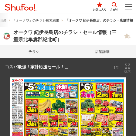
お気に入り
さがす
結果
「オークワ」のチラシ検索結果
「オークワ 紀伊長島店」のチラシ・店舗情報
オークワ 紀伊長島店のチラシ・セール情報（三
重県北牟婁郡紀北町）
チラシ
店舗詳細
コスパ最強！家計応援セール！＿
1/2
拡大