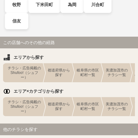
牧野
下米田町
為岡
川合町
信友
この店舗へのその他の経路
エリアから探す
チラシ・広告掲載の
都道府県から
岐阜県の市区
美濃加茂市の
Shufoo!（シュフ
探す
町村一覧
チラシ一覧
ー）
エリア×カテゴリから探す
チラシ・広告掲載の
都道府県から
岐阜県の市区
美濃加茂市の
Shufoo!（シュフ
探す
町村一覧
チラシ一覧
ー）
他のチラシを探す