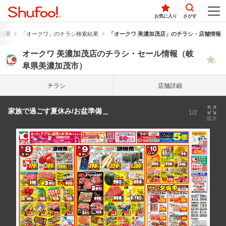
お気に入り
さがす
結果
「オークワ」のチラシ検索結果
「オークワ 美濃加茂店」のチラシ・店舗情報
オークワ 美濃加茂店のチラシ・セール情報（岐
阜県美濃加茂市）
チラシ
店舗詳細
家族で過ごす夏休み/お盆準備＿
1/2
拡大