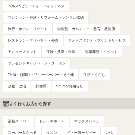
ヘルス&ビューティ・フィットネス
マンション・戸建・リフォーム・レンタル収納
旅行・ホテル・リゾート
学習塾・カルチャー・教育・教習所
レストラン・デリバリー・外食
フォトスタジオ・プリントサービス
アミューズメント
保険・共済・金融
冠婚葬祭・イベント
プレゼントキャンペーン・クーポン
TV局・新聞社・フリーペーパー・その他
生活・くらし
政党・政治
郵便局
Shufoo!お知らせ
よく行くお店から探す
業務スーパー
ドン・キホーテ
マックスバリュ
スーパーみらべる
イオン
イトーヨーカドー
万代