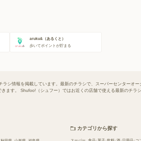
aruku&（あるくと）
歩いてポイントが貯まる
チラシ情報を掲載しています。最新のチラシで、スーパーセンターオー
きます。 Shufoo!（シュフー）ではお近くの店舗で使える最新のチ
カテゴリから探す
スーパー
食品･菓子･飲料･酒･日用品･コ
秋田県
山形県
福島県