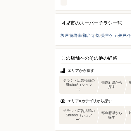
可児市のスーパーチラシ一覧
坂戸
徳野南
禅台寺
塩
美里ケ丘
矢戸
この店舗へのその他の経路
エリアから探す
チラシ・広告掲載の
都道府県から
Shufoo!（シュフ
探す
ー）
エリア×カテゴリから探す
チラシ・広告掲載の
都道府県から
Shufoo!（シュフ
探す
ー）