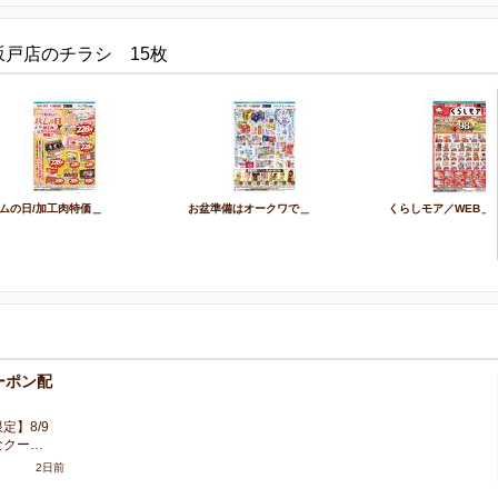
坂戸店のチラシ 15枚
ムの日/加工肉特価＿
お盆準備はオークワで＿
くらしモア／WEB＿
ーポン配
定】8/9
なクー…
2日前