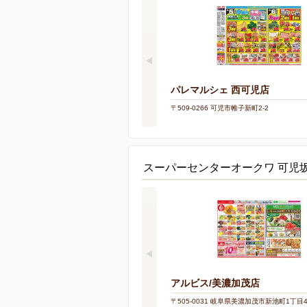
パレマルシェ 西可児店
〒509-0266 可児市帷子新町2-2
スーパーセンターオークワ 可児
アルビス/美濃加茂店
〒505-0031 岐阜県美濃加茂市新池町1丁目