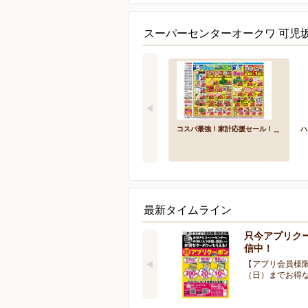
スーパーセンターオークワ 可児
コスパ最強！家計応援セール！＿
ハ
最新タイムライン
只今アプリク
信中！
【アプリ会員様限
（日）までお得