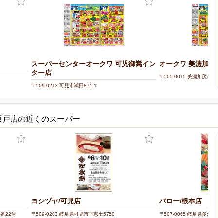
スーパーセンターオークワ 可児御嵩イン
オークワ 美濃加茂
ター店
〒505-0015 美濃加茂市下
〒509-0213 可児市瀬田871-1
坂戸店の近くのスーパー
ヨシヅヤ/可児店
バロー/根本店
4番22号
〒509-0203 岐阜県可児市下恵土5750
〒507-0065 岐阜県多治見