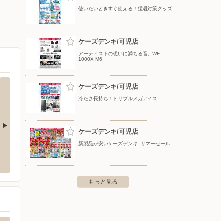
使いたいときすぐ使える！猛暑対策グッズ
ケーズデンキ/可児店
アーティストの想いに満ちる音。WF-
1000X M6
ケーズデンキ/可児店
冷たさ長持ち！トリプルメガアイス
ケーズデンキ/可児店
新製品が安いケーズデンキ_サマーセール
濃太田店
スーパーセンターオークワ 坂祝店
スーパ
茂市太田町1860-2
〒505-0071 岐阜県加茂郡坂祝町黒岩1516-1
〒509-
もっと見る