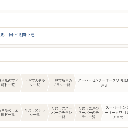
今渡
土田
谷迫間
下恵土
スーパーセンターオークワ 可児
岐阜県の市区
可児市のチラ
可児市坂戸の
町村一覧
シ一覧
チラシ一覧
戸店
スーパーセン
可児市のスー
可児市坂戸の
岐阜県の市区
可児市のチラ
パーのチラシ
スーパーのチ
ーオークワ 可
町村一覧
シ一覧
一覧
ラシ一覧
坂戸店