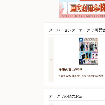
スーパーセンターオークワ 可児
洋服の青山/可児
〒509-0203 岐阜県可児市下恵土5673番地
オークワの他のお店