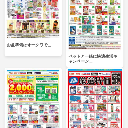
お盆準備はオークワで＿
ペットと一緒に快適生活キ
ャンペーン＿