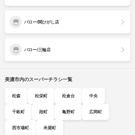
バロー/関ひがし店
バロー/三輪店
美濃市内のスーパーチラシ一覧
松森
松栄町
松倉台
中央
千畝町
段町
亀野町
広岡町
西市場町
米屋町