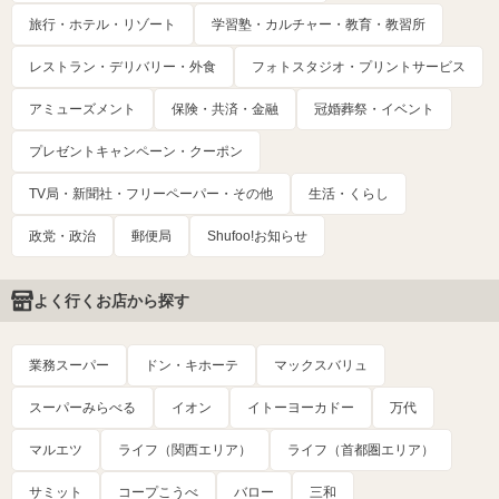
旅行・ホテル・リゾート
学習塾・カルチャー・教育・教習所
レストラン・デリバリー・外食
フォトスタジオ・プリントサービス
アミューズメント
保険・共済・金融
冠婚葬祭・イベント
プレゼントキャンペーン・クーポン
TV局・新聞社・フリーペーパー・その他
生活・くらし
政党・政治
郵便局
Shufoo!お知らせ
よく行くお店から探す
業務スーパー
ドン・キホーテ
マックスバリュ
スーパーみらべる
イオン
イトーヨーカドー
万代
マルエツ
ライフ（関西エリア）
ライフ（首都圏エリア）
サミット
コープこうべ
バロー
三和