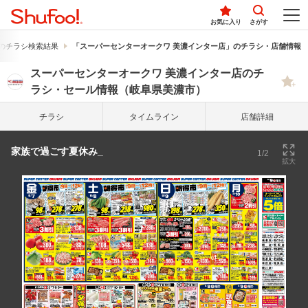
お気に入り
さがす
のチラシ検索結果
「スーパーセンターオークワ 美濃インター店」のチラシ・店舗情報
スーパーセンターオークワ 美濃インター店のチ
ラシ・セール情報（岐阜県美濃市）
チラシ
タイム
ライン
店舗詳細
家族で過ごす夏休み_
1/2
拡大