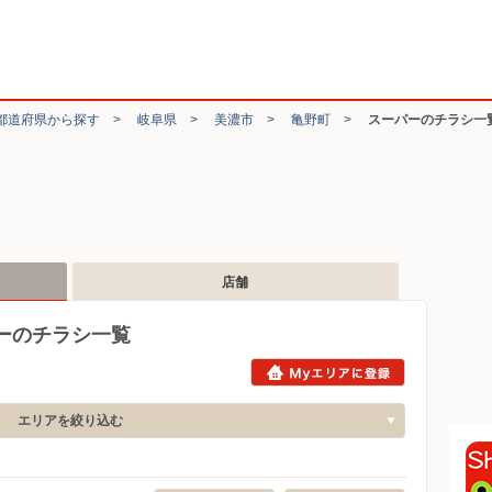
都道府県から探す
>
岐阜県
>
美濃市
>
亀野町
>
スーパーのチラシ一
店舗
ーのチラシ一覧
エリアを絞り込む