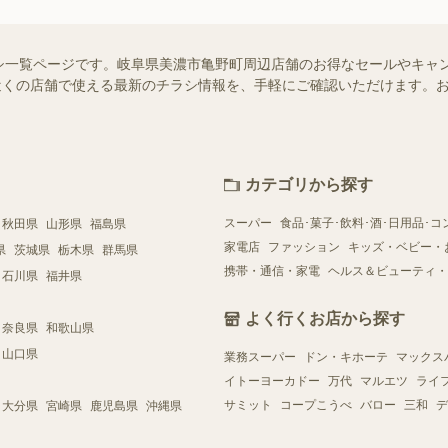
シ一覧ページです。岐阜県美濃市亀野町周辺店舗のお得なセールやキャ
ではお近くの店舗で使える最新のチラシ情報を、手軽にご確認いただけます
カテゴリから探す
スーパー
食品･菓子･飲料･酒･日用品･コ
秋田県
山形県
福島県
家電店
ファッション
キッズ・ベビー・
県
茨城県
栃木県
群馬県
携帯・通信・家電
ヘルス＆ビューティ・
石川県
福井県
よく行くお店から探す
奈良県
和歌山県
山口県
業務スーパー
ドン・キホーテ
マックス
イトーヨーカドー
万代
マルエツ
ライ
サミット
コープこうべ
バロー
三和
デ
大分県
宮崎県
鹿児島県
沖縄県