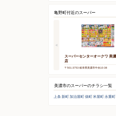
亀野町付近のスーパー
スーパーセンターオークワ 美
店
〒501-3753 岐阜県美濃市中央10-38
美濃市のスーパーのチラシ一覧
上条
新町
加治屋町
俵町
米屋町
永重町