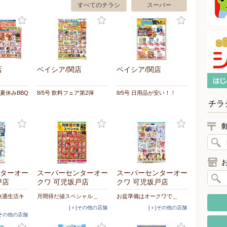
すべてのチラシ
スーパー
店
ベイシア/関店
ベイシア/関店
イ夏休みBBQ
8/5号 飲料フェア第2弾
8/5号 日用品が安い！！
チラ
ターオー
スーパーセンターオー
スーパーセンターオー
戸店
クワ 可児坂戸店
クワ 可児坂戸店
快適生活キ
月間得だ値スペシャル＿
お盆準備はオークワで＿
[＋]その他の店舗
[＋]その他の店舗
]その他の店舗