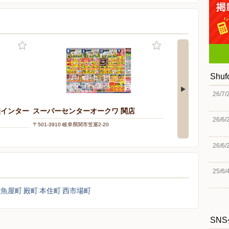
Shu
26/7/
濃インター
スーパーセンターオークワ 関店
スーパーセンターオ
26/6/
〒501-3910 岐阜県関市笠屋2-20
〒505-0071 岐阜県加茂郡
26/6/
25/6/
魚屋町
殿町
本住町
西市場町
SN