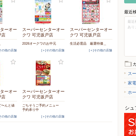
最近
最近
あり
ターオー
スーパーセンターオー
スーパーセンターオー
戸店
クワ 可児坂戸店
クワ 可児坂戸店
＿
2026オークワのお中元
生活必需品 厳選特価＿
]その他の店舗
[＋]その他の店舗
[＋]その他の店舗
ス
家
ターオー
スーパーセンターオー
ホ
戸店
クワ 可児坂戸店
ど〜んと値
ごちそうご予約メニュー
シュ
予約承り中
]その他の店舗
[＋]その他の店舗