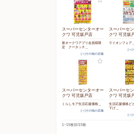
スーパーセンターオー
スーパーセン
クワ 可児坂戸店
クワ 可児坂
新オークワアプリ会員様限
ライオンフェア
定 クータッチ＿
[＋
[＋]その他の店舗
スーパーセンターオー
スーパーセン
クワ 可児坂戸店
クワ 可児坂
くらしモア生活応援価格＿
生活応援価格ど
下げ＿
[＋]その他の店舗
[＋
1~15枚目/15枚