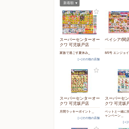
新着順
スーパーセンターオー
ベイシア/関
クワ 可児坂戸店
家族で過ごす夏休み_
8/5号 エンジョ
[＋]その他の店舗
スーパーセンターオー
スーパーセン
クワ 可児坂戸店
クワ 可児坂
月間ラッキーポイント＿
ペットと一緒に
ャンペーン＿
[＋]その他の店舗
[＋