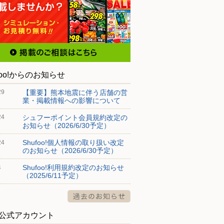
foo!からのお知らせ
【重要】熊本地震に伴う店舗の営
29
業・掲載情報への影響について
ークワ 坂祝店
スーパーセンターオークワ 可児坂戸店
スーパ
ター店
シュフーポイント会員規約改定の
24
坂祝町黒岩1516-1
〒509-0241 岐阜県可児市坂戸654-1
お知らせ（2026/6/30予定）
〒509-
Shufoo!個人情報の取り扱い改定
24
のお知らせ（2026/6/30予定）
Shufoo!利用規約改定のお知らせ
4
（2025/6/11予定）
S公式アカウント