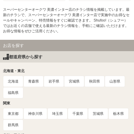
スーパーセンターオークワ 美濃インター店のチラシ情報を掲載しています。最
新のチラシで、スーパーセンターオークワ 美濃インター店で実施中のお得なセ
ールやキャンペーン、特売情報をすぐに確認できます。 Shufoo!（シュフー）
ではお近くの店舗で使える最新のチラシ情報を、手軽にご確認いただけます。
お得な情報をぜひご活用ください。
お店を探す
都道府県から探す
北海道・東北
北海道
青森県
岩手県
宮城県
秋田県
山形県
福島県
関東
東京都
神奈川県
埼玉県
千葉県
茨城県
栃木県
群馬県