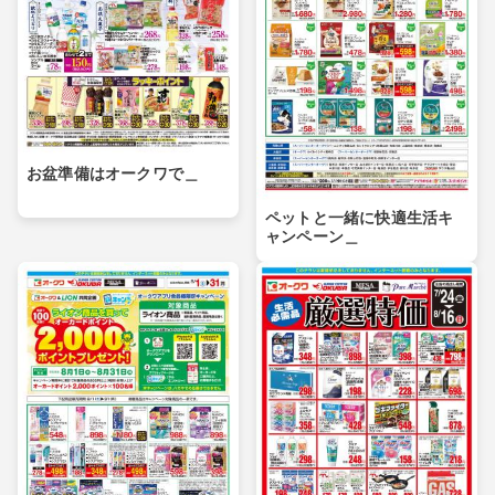
お盆準備はオークワで＿
ペットと一緒に快適生活キ
ャンペーン＿