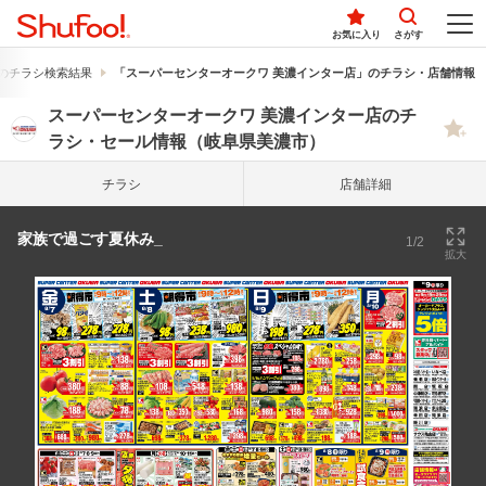
お気に入り
さがす
のチラシ検索結果
「スーパーセンターオークワ 美濃インター店」のチラシ・店舗情報
スーパーセンターオークワ 美濃インター店のチ
ラシ・セール情報（岐阜県美濃市）
チラシ
店舗詳細
家族で過ごす夏休み_
1/2
拡大