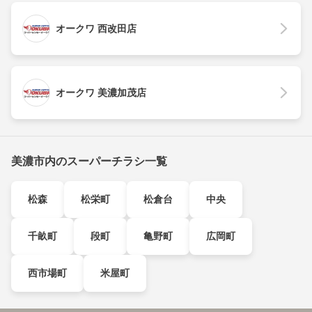
オークワ 西改田店
オークワ 美濃加茂店
美濃市内のスーパーチラシ一覧
松森
松栄町
松倉台
中央
千畝町
段町
亀野町
広岡町
西市場町
米屋町