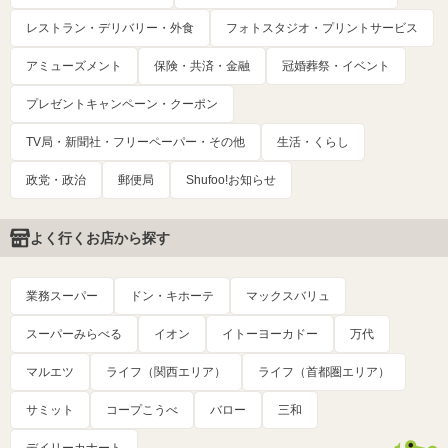
レストラン・デリバリー・外食
フォトスタジオ・プリントサービス
アミューズメント
保険・共済・金融
冠婚葬祭・イベント
プレゼントキャンペーン・クーポン
TV局・新聞社・フリーペーパー・その他
生活・くらし
政党・政治
郵便局
Shufoo!お知らせ
よく行くお店から探す
業務スーパー
ドン・キホーテ
マックスバリュ
スーパーみらべる
イオン
イトーヨーカドー
万代
マルエツ
ライフ（関西エリア）
ライフ（首都圏エリア）
サミット
コープこうべ
バロー
三和
デイリーカナート