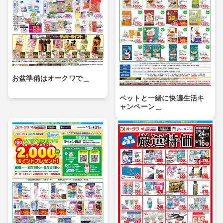
お盆準備はオークワで＿
ペットと一緒に快適生活キ
ャンペーン＿