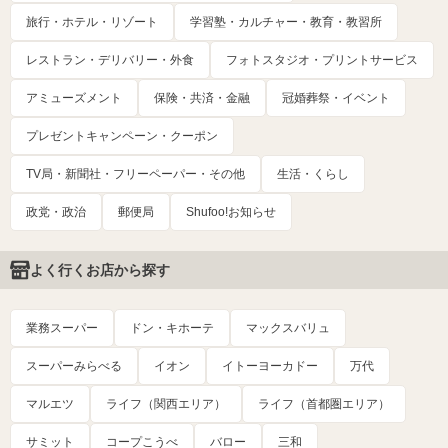
旅行・ホテル・リゾート
学習塾・カルチャー・教育・教習所
レストラン・デリバリー・外食
フォトスタジオ・プリントサービス
アミューズメント
保険・共済・金融
冠婚葬祭・イベント
プレゼントキャンペーン・クーポン
TV局・新聞社・フリーペーパー・その他
生活・くらし
政党・政治
郵便局
Shufoo!お知らせ
よく行くお店から探す
業務スーパー
ドン・キホーテ
マックスバリュ
スーパーみらべる
イオン
イトーヨーカドー
万代
マルエツ
ライフ（関西エリア）
ライフ（首都圏エリア）
サミット
コープこうべ
バロー
三和