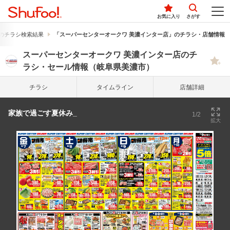
お気に入り
さがす
のチラシ検索結果
「スーパーセンターオークワ 美濃インター店」のチラシ・店舗情報
スーパーセンターオークワ 美濃インター店のチ
ラシ・セール情報（岐阜県美濃市）
チラシ
タイム
ライン
店舗詳細
家族で過ごす夏休み_
1/2
拡大