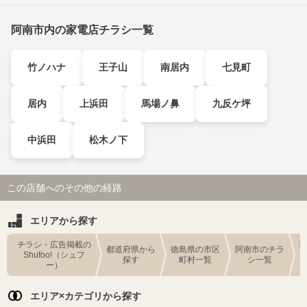
阿南市内の家電店チラシ一覧
竹ノハナ
王子山
南居内
七見町
居内
上浜田
馬場ノ鼻
九反ケ坪
中浜田
松木ノ下
この店舗へのその他の経路
エリアから探す
チラシ・広告掲載の
都道府県から
徳島県の市区
阿南市のチラ
Shufoo!（シュフ
探す
町村一覧
シ一覧
ー）
エリア×カテゴリから探す