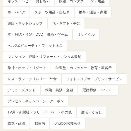
キッズ・ベビー・おもちゃ
眼鏡・コンタクト・ケア用品
車・バイク
スポーツ用品・自転車
携帯・通信・家電
通販・ネットショップ
花・ギフト・手芸
本・雑誌・音楽・DVD・映画・ゲーム
リサイクル
ヘルス&ビューティ・フィットネス
マンション・戸建・リフォーム・レンタル収納
旅行・ホテル・リゾート
学習塾・カルチャー・教育・教習所
レストラン・デリバリー・外食
フォトスタジオ・プリントサービス
アミューズメント
保険・共済・金融
冠婚葬祭・イベント
プレゼントキャンペーン・クーポン
TV局・新聞社・フリーペーパー・その他
生活・くらし
政党・政治
郵便局
Shufoo!お知らせ