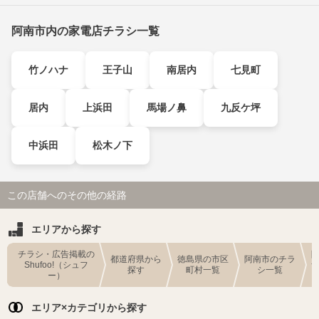
阿南市内の家電店チラシ一覧
竹ノハナ
王子山
南居内
七見町
居内
上浜田
馬場ノ鼻
九反ケ坪
中浜田
松木ノ下
この店舗へのその他の経路
エリアから探す
チラシ・広告掲載の
都道府県から
徳島県の市区
阿南市のチラ
Shufoo!（シュフ
探す
町村一覧
シ一覧
ー）
エリア×カテゴリから探す