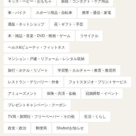
キッズ・ベビー・おもちゃ
眼鏡・コンタクト・ケア用品
車・バイク
スポーツ用品・自転車
携帯・通信・家電
通販・ネットショップ
花・ギフト・手芸
本・雑誌・音楽・DVD・映画・ゲーム
リサイクル
ヘルス&ビューティ・フィットネス
マンション・戸建・リフォーム・レンタル収納
旅行・ホテル・リゾート
学習塾・カルチャー・教育・教習所
レストラン・デリバリー・外食
フォトスタジオ・プリントサービス
アミューズメント
保険・共済・金融
冠婚葬祭・イベント
プレゼントキャンペーン・クーポン
TV局・新聞社・フリーペーパー・その他
生活・くらし
政党・政治
郵便局
Shufoo!お知らせ