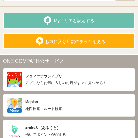
Myエリアを設定する
お気に入り店舗のチラシを見る
ONE COMPATHのサービス
シュフーチラシアプリ
アプリならお気に入りのお店がすぐに見つかる！
Mapion
地図検索・ルート検索
aruku&（あるくと）
歩いてポイントが貯まる