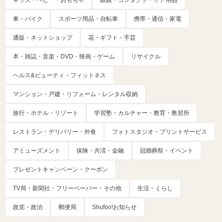
キッズ・ベビー・おもちゃ
眼鏡・コンタクト・ケア用品
車・バイク
スポーツ用品・自転車
携帯・通信・家電
通販・ネットショップ
花・ギフト・手芸
本・雑誌・音楽・DVD・映画・ゲーム
リサイクル
ヘルス&ビューティ・フィットネス
マンション・戸建・リフォーム・レンタル収納
旅行・ホテル・リゾート
学習塾・カルチャー・教育・教習所
レストラン・デリバリー・外食
フォトスタジオ・プリントサービス
アミューズメント
保険・共済・金融
冠婚葬祭・イベント
プレゼントキャンペーン・クーポン
TV局・新聞社・フリーペーパー・その他
生活・くらし
政党・政治
郵便局
Shufoo!お知らせ