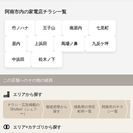
阿南市内の家電店チラシ一覧
竹ノハナ
王子山
南居内
七見町
居内
上浜田
馬場ノ鼻
九反ケ坪
中浜田
松木ノ下
この店舗へのその他の経路
エリアから探す
チラシ・広告掲載の
都道府県から
徳島県の市区
阿南市のチラ
Shufoo!（シュフ
探す
町村一覧
シ一覧
ー）
エリア×カテゴリから探す