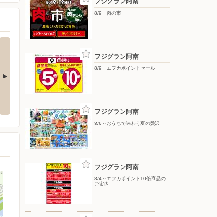
フジグラン阿南
8/9 肉の市
フジグラン阿南
8/9 エフカポイントセール
助金でお得
コーナン限定楽天ポイント7倍チ
ラシ
フジグラン阿南
8/6～おうちで味わう夏の贅沢
フジグラン阿南
8/4～エフカポイント10倍商品の
ご案内