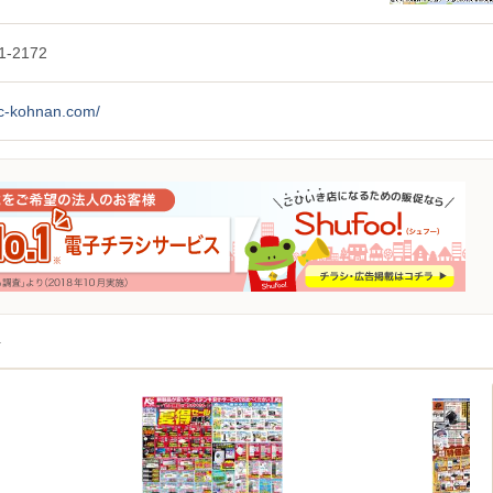
1-2172
hc-kohnan.com/
店