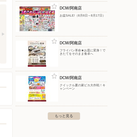
DCM/阿南店
お盆SALE!（8月6日～8月17日）
DCM/阿南店
フライパン革命★お皿に変身！で
きたてをそのまま食卓へ
DCM/阿南店
クイックル夏の家ピカ大作戦！キ
ャンペーン
もっと見る