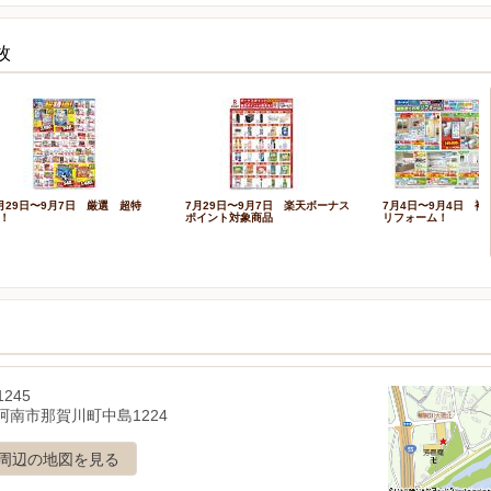
枚
月29日〜9月7日 厳選 超特
7月29日〜9月7日 楽天ボーナス
7月4日〜9月4日 補
！
ポイント対象商品
リフォーム！
1245
阿南市那賀川町中島1224
周辺の地図を見る