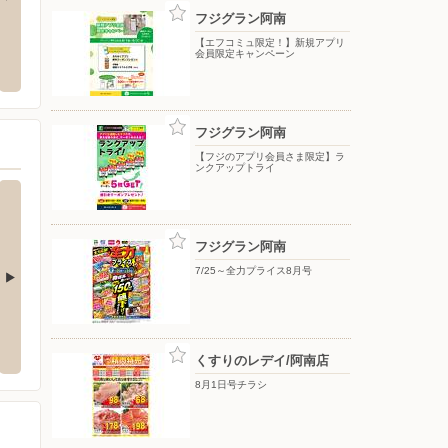
フジグラン阿南
阿南店
DCM/阿南店
シュフ
【エフコミュ限定！】新規アプリ
会員限定キャンペーン
市日開野町南居内343-1
〒774-0013 徳島県阿南市日開野町筒路2-1
〒108-0
フジグラン阿南
【フジのアプリ会員さま限定】ラ
ンクアップトライ
フジグラン阿南
7/25～全力プライス8月号
店
コーナン川内店
コーナ
-10
〒771-0132 徳島市川内町平石戎野249-4
〒771-
くすりのレデイ/阿南店
8月1日号チラシ