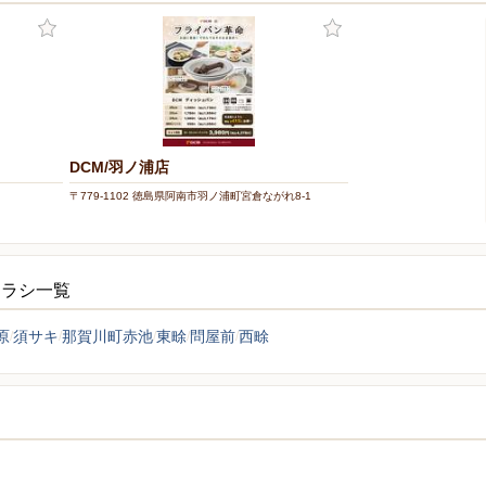
DCM/羽ノ浦店
〒779-1102 徳島県阿南市羽ノ浦町宮倉ながれ8-1
チラシ一覧
原
須サキ
那賀川町赤池
東畭
問屋前
西畭