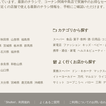
しています。最新のチラシで、コーナン阿南中島店で実施中のお得なセ
）ではお近くの店舗で使える最新のチラシ情報を、手軽にご確認いただけま
カテゴリから探す
スーパー
食品･菓子･飲料･酒･日用品･コ
秋田県
山形県
福島県
家電店
ファッション
キッズ・ベビー・
県
茨城県
栃木県
群馬県
携帯・通信・家電
ヘルス＆ビューティ・
石川県
福井県
よく行くお店から探す
奈良県
和歌山県
山口県
業務スーパー
ドン・キホーテ
マックス
イトーヨーカドー
万代
マルエツ
ライ
サミット
コープこうべ
バロー
三和
デ
大分県
宮崎県
鹿児島県
沖縄県
「Shufoo!」利用規約
よくあるご質問
ご利用についてのお問い合わ