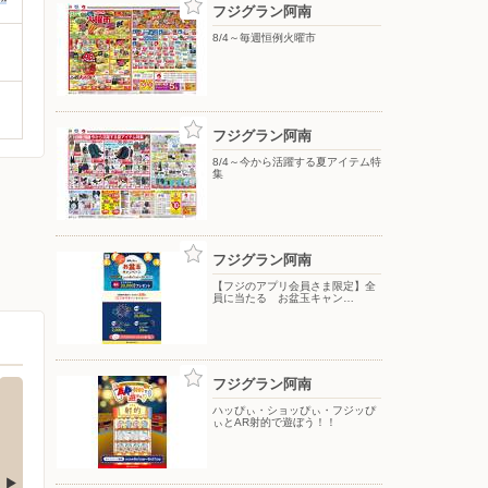
フジグラン阿南
8/4～毎週恒例火曜市
フジグラン阿南
8/4～今から活躍する夏アイテム特
集
フジグラン阿南
【フジのアプリ会員さま限定】全
員に当たる お盆玉キャン…
フジグラン阿南
ハッぴぃ・ショッぴぃ・フジッぴ
ぃとAR射的で遊ぼう！！