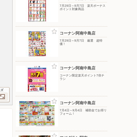
7月29日～9月7日 楽天ボーナス
ポイント対象商品
コーナン阿南中島店
7月29日～9月7日 厳選 超特
価！
コーナン阿南中島店
コーナン限定楽天ポイント7倍チ
ラシ
イズ
コーナン阿南中島店
7月4日～9月4日 補助金でお得リ
フォーム！