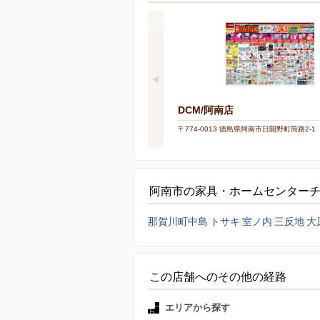
DCM/阿南店
〒774-0013 徳島県阿南市日開野町筒路2-1
阿南市の家具・ホームセンター
那賀川町中島
トサキ
室ノ内
三反地
大
この店舗へのその他の経路
エリアから探す