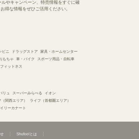
ールやキャンペーン、特売情報をすぐに確
す。お得な情報をぜひご活用ください。
ンビニ
ドラッグストア
家具・ホームセンター
おもちゃ
車・バイク
スポーツ用品・自転車
フィットネス
バリュ
スーパーみらべる
イオン
フ（関西エリア）
ライフ（首都圏エリア）
イリーカナート
せ
Shufoo!とは