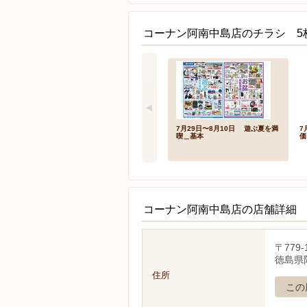
コーナン阿南中島店のチラシ 5
7月29日〜8月10日 遊ぶ夏を満
7
喫＿基本
価
コーナン阿南中島店の店舗詳細
〒779-
徳島県
住所
この