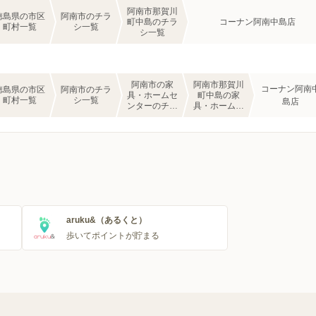
阿南市那賀川
徳島県の市区
阿南市のチラ
町中島のチラ
コーナン阿南中島店
町村一覧
シ一覧
シ一覧
阿南市の家
阿南市那賀川
コーナン阿南
徳島県の市区
阿南市のチラ
具・ホームセ
町中島の家
町村一覧
シ一覧
島店
ンターのチラ
具・ホームセ
シ一覧
ンターのチラ
シ一覧
aruku&（あるくと）
歩いてポイントが貯まる