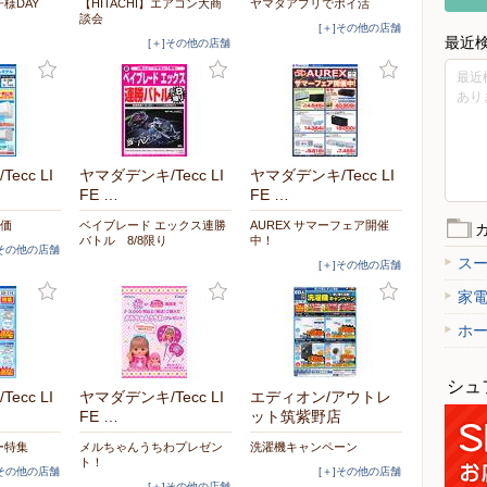
子様DAY
【HITACHI】エアコン大商
ヤマダアプリでポイ活
談会
[＋]その他の店舗
最近
[＋]その他の店舗
最近
あり
ecc LI
ヤマダデンキ/Tecc LI
ヤマダデンキ/Tecc LI
FE …
FE …
特価
ベイブレード エックス連勝
AUREX サマーフェア開催
バトル 8/8限り
中！
]その他の店舗
ス
[＋]その他の店舗
家
ホ
シュ
ecc LI
ヤマダデンキ/Tecc LI
エディオン/アウトレ
FE …
ット筑紫野店
ー特集
メルちゃんうちわプレゼン
洗濯機キャンペーン
ト！
]その他の店舗
[＋]その他の店舗
[＋]その他の店舗