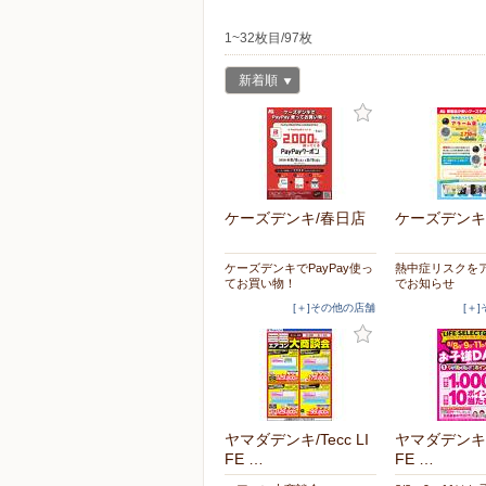
1~32枚目/97枚
新着順
ケーズデンキ/春日店
ケーズデンキ
ケーズデンキでPayPay使っ
熱中症リスクを
てお買い物！
でお知らせ
[＋]その他の店舗
[＋
ヤマダデンキ/Tecc LI
ヤマダデンキ/T
FE …
FE …