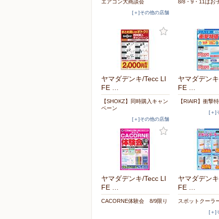
エアコン大商談会
8/8・9・11はお
[＋]その他の店舗
ヤマダデンキ/Tecc LI
ヤマダデンキ/T
FE …
FE …
【SHOKZ】同時購入キャン
【RIAIR】衝撃
ペーン
[＋
[＋]その他の店舗
ヤマダデンキ/Tecc LI
ヤマダデンキ/T
FE …
FE …
CACORNE体験会 8/9限り
スポットクーラ
[＋