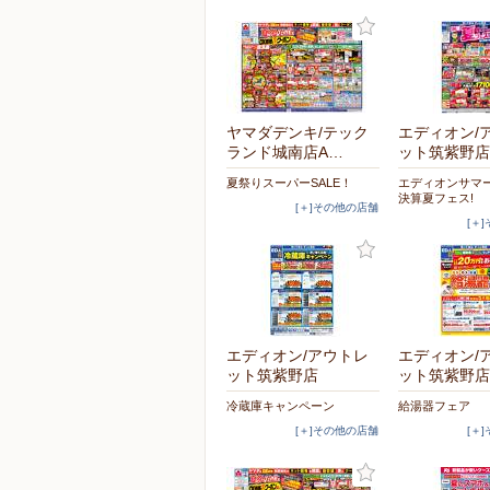
ヤマダデンキ/テック
エディオン/
ランド城南店A…
ット筑紫野店
夏祭りスーパーSALE！
エディオンサマ
決算夏フェス!
[＋]その他の店舗
[＋
エディオン/アウトレ
エディオン/
ット筑紫野店
ット筑紫野店
冷蔵庫キャンペーン
給湯器フェア
[＋]その他の店舗
[＋