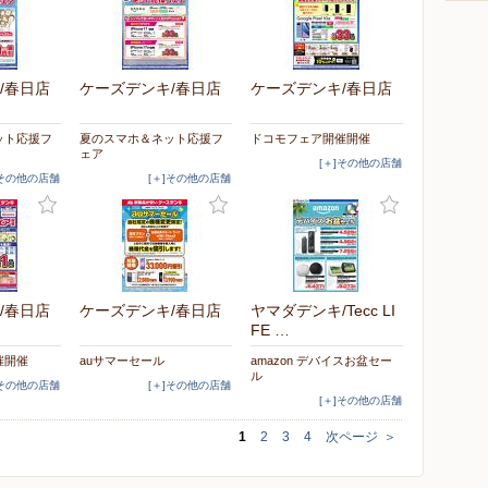
/春日店
ケーズデンキ/春日店
ケーズデンキ/春日店
ット応援フ
夏のスマホ＆ネット応援フ
ドコモフェア開催開催
ェア
[＋]その他の店舗
]その他の店舗
[＋]その他の店舗
/春日店
ケーズデンキ/春日店
ヤマダデンキ/Tecc LI
FE …
催開催
auサマーセール
amazon デバイスお盆セー
ル
]その他の店舗
[＋]その他の店舗
[＋]その他の店舗
1
2
3
4
次ページ
＞