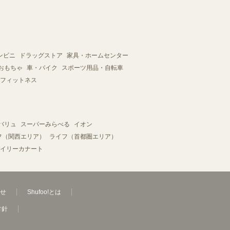
ンビニ
ドラッグストア
家具・ホームセンター
おもちゃ
車・バイク
スポーツ用品・自転車
フィットネス
バリュ
スーパーみらべる
イオン
フ（関西エリア）
ライフ（首都圏エリア）
イリーカナート
せ
Shufoo!とは
方針