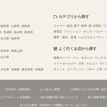
カテゴリから探す
スーパー
食品･菓子･飲料･酒･日用品･コ
秋田県
山形県
福島県
家電店
ファッション
キッズ・ベビー・
県
茨城県
栃木県
群馬県
携帯・通信・家電
ヘルス＆ビューティ・
石川県
福井県
よく行くお店から探す
奈良県
和歌山県
山口県
業務スーパー
ドン・キホーテ
マックス
イトーヨーカドー
万代
マルエツ
ライ
サミット
コープこうべ
バロー
三和
デ
大分県
宮崎県
鹿児島県
沖縄県
「Shufoo!」利用規約
よくあるご質問
ご利用についてのお問い合わ
ュフーポイント会員規約
個人情報の取り扱いについて
個人情報保護
法人のお客様（Shufoo!への掲載について）はこちら