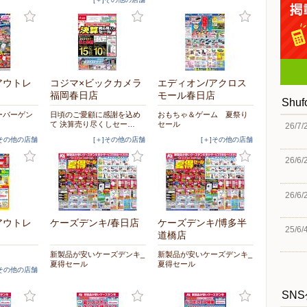
アウトレ
コジマ×ビックカメラ
エディオン/アクロス
福岡春日店
モール春日店
Shu
ーバーゲン
日頃のご愛顧に感謝を込め
おもちゃ＆ゲーム 夏祭り
て 決算売り尽くしセー…
セール
26/7/
]その他の店舗
[＋]その他の店舗
[＋]その他の店舗
26/6/
26/6/
アウトレ
ケーズデンキ/春日店
ケーズデンキ/博多半
25/6/
道橋店
新製品が安いケーズデンキ_
新製品が安いケーズデンキ_
夏得セール
夏得セール
]その他の店舗
SN