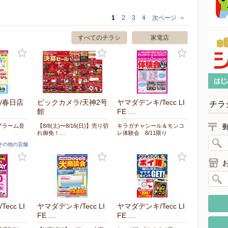
1
2
3
4
次ページ
＞
すべてのチラシ
家電店
/春日店
ビックカメラ/天神2号
ヤマダデンキ/Tecc LI
チラ
館
FE …
アラーム音
【8/8(土)〜8/16(日)】売り切
キラガチャシール＆モンコ
れ御免！…
レ体験会 8/11限り
]その他の店舗
ecc LI
ヤマダデンキ/Tecc LI
ヤマダデンキ/Tecc LI
FE …
FE …