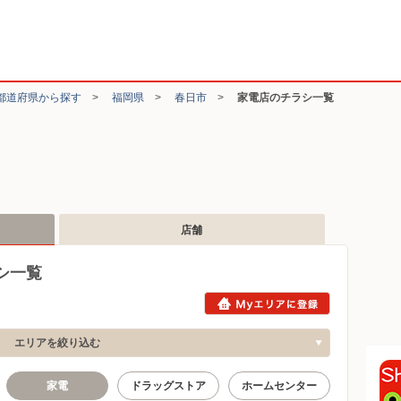
都道府県から探す
>
福岡県
>
春日市
>
家電店のチラシ一覧
店舗
シ一覧
エリアを絞り込む
家電
ドラッグストア
ホームセンター