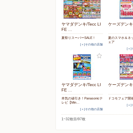
ヤマダデンキ/Tecc LI
ケーズデンキ
FE …
夏祭りスーパーSALE！
夏のスマホ＆ネ
ェア
[＋]その他の店舗
[＋
ヤマダデンキ/Tecc LI
ケーズデンキ
FE …
本気の値引き！Panasonicテ
ドコモフェア開
レビ【Min…
[＋
[＋]その他の店舗
1~32枚目/97枚