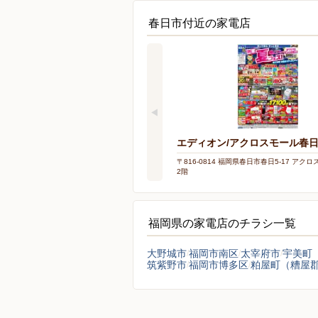
春日市付近の家電店
エディオン/アクロスモール春
〒816-0814 福岡県春日市春日5-17 アク
2階
福岡県の家電店のチラシ一覧
大野城市
福岡市南区
太宰府市
宇美町
筑紫野市
福岡市博多区
粕屋町（糟屋