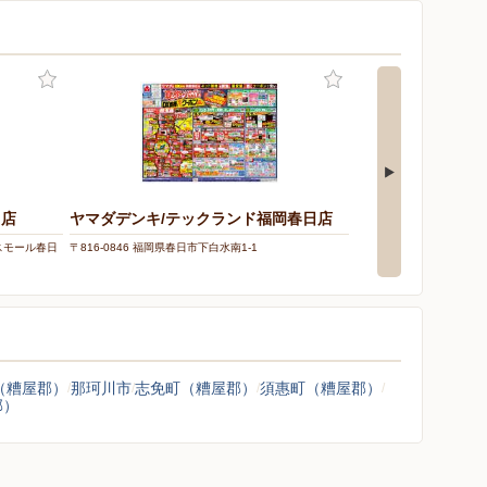
日店
ヤマダデンキ/テックランド福岡春日店
ケーズデンキ/春日
ロスモール春日
〒816-0846 福岡県春日市下白水南1-1
〒816-0849 福岡県春日市
（糟屋郡）
那珂川市
志免町（糟屋郡）
須惠町（糟屋郡）
郡）