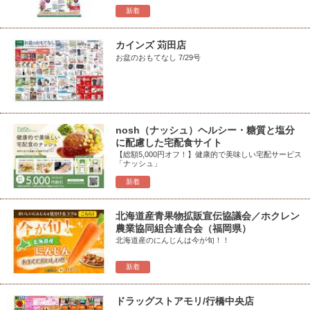
新着
カインズ 苅田店
お盆のおもてなし 7/29号
nosh（ナッシュ）ヘルシー・糖質と塩分
に配慮した宅配食サイト
【総額5,000円オフ！】健康的で美味しい宅配サービス
「ナッシュ」
新着
北海道産青果物拡販宣伝協議会／ホクレン
農業協同組合連合会（福岡県）
北海道産のにんじんは今が旬！！
新着
ドラッグストアモリ/行橋中央店