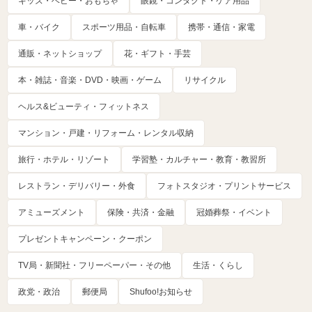
キッズ・ベビー・おもちゃ
眼鏡・コンタクト・ケア用品
車・バイク
スポーツ用品・自転車
携帯・通信・家電
通販・ネットショップ
花・ギフト・手芸
本・雑誌・音楽・DVD・映画・ゲーム
リサイクル
ヘルス&ビューティ・フィットネス
マンション・戸建・リフォーム・レンタル収納
旅行・ホテル・リゾート
学習塾・カルチャー・教育・教習所
レストラン・デリバリー・外食
フォトスタジオ・プリントサービス
アミューズメント
保険・共済・金融
冠婚葬祭・イベント
プレゼントキャンペーン・クーポン
TV局・新聞社・フリーペーパー・その他
生活・くらし
政党・政治
郵便局
Shufoo!お知らせ