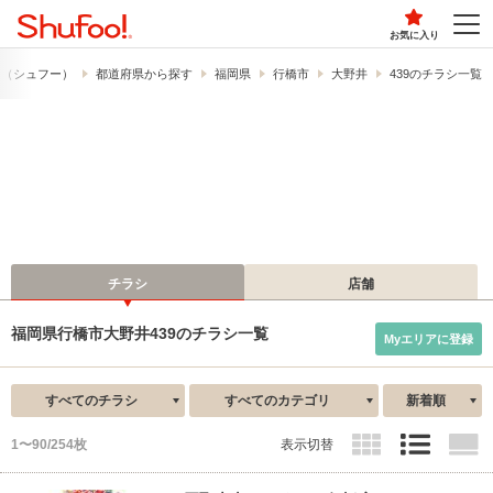
お気に入り
o!​（シュフー）
都道府県から探す
福岡県
行橋市
大野井
439のチラシ一覧
チラシ
店舗
福岡県行橋市大野井439のチラシ一覧
Myエリアに登録
すべてのチラシ
すべてのカテゴリ
新着順
1〜90/254枚
表示切替