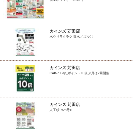
カインズ 苅田店
水やりラクラク 散水ノズル〇
カインズ 苅田店
CAINZ Pay_ポイント10倍_8月は2回開催
カインズ 苅田店
人工砂 7/25号○