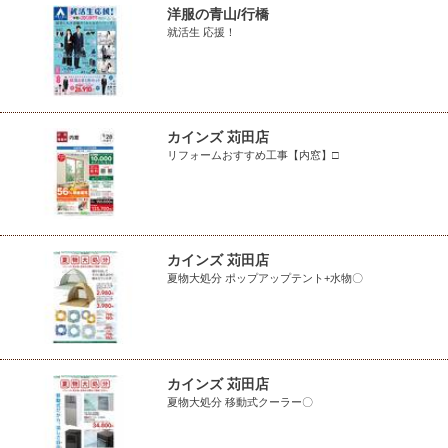
洋服の青山/行橋
就活生 応援！
カインズ 苅田店
リフォームおすすめ工事【内窓】□
カインズ 苅田店
夏物大処分 ポップアップテント+水物〇
カインズ 苅田店
夏物大処分 移動式クーラー〇