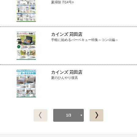
夏掃除 7/14号○
カインズ 苅田店
手軽に始めるバーベキュー特集～コンロ編～
カインズ 苅田店
夏のひんやり寝具
1/3