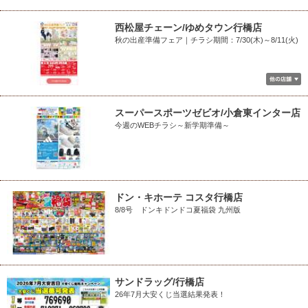
西松屋チェーン/ゆめタウン行橋店
秋の出産準備フェア｜チラシ期間：7/30(木)～8/11(火)
スーパースポーツゼビオ/小倉東インター店
今週のWEBチラシ～新学期準備～
ドン・キホーテ コスタ行橋店
8/8号 ドンキドンドコ夏福袋 九州版
サンドラッグ/行橋店
26年7月大安くじ当選結果発表！