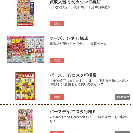
買取大吉/ゆめタウン行橋店
【1週間限定！】8月10日～8月16日掲載号
新着
ケーズデンキ/行橋店
新製品が安いケーズデンキ_夏得セール
新着
バースデイ/コスタ行橋店
【夏物値下しました！】いますぐ使える夏物がお買い
得価格に♪夏物まとめ買いのチャンス！
新着
バースデイ/コスタ行橋店
Autumn Trend Collection！ハート特集やのりもの特集
も！！