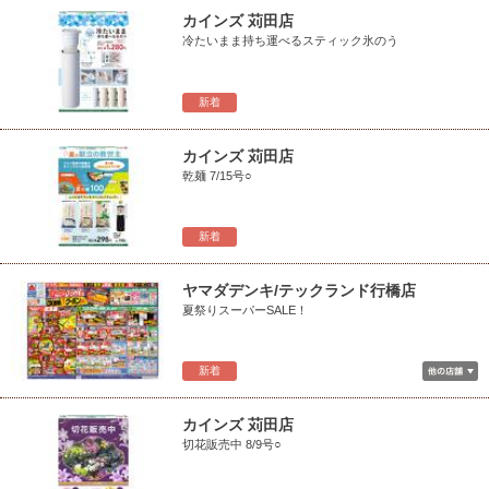
カインズ 苅田店
冷たいまま持ち運べるスティック氷のう
新着
カインズ 苅田店
乾麺 7/15号○
新着
ヤマダデンキ/テックランド行橋店
夏祭りスーパーSALE！
新着
カインズ 苅田店
切花販売中 8/9号○