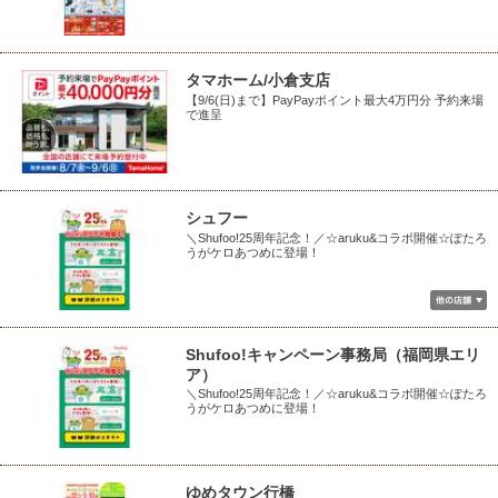
タマホーム/小倉支店
【9/6(日)まで】PayPayポイント最大4万円分 予約来場
で進呈
シュフー
＼Shufoo!25周年記念！／☆aruku&コラボ開催☆ぽたろ
うがケロあつめに登場！
Shufoo!キャンペーン事務局（福岡県エリ
ア）
＼Shufoo!25周年記念！／☆aruku&コラボ開催☆ぽたろ
うがケロあつめに登場！
ゆめタウン行橋