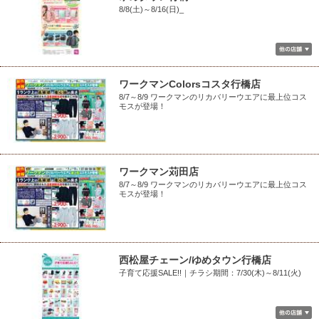
8/8(土)～8/16(日)_
ワークマンColorsコスタ行橋店
8/7～8/9 ワークマンのリカバリーウエアに最上位コス
モスが登場！
ワークマン苅田店
8/7～8/9 ワークマンのリカバリーウエアに最上位コス
モスが登場！
西松屋チェーン/ゆめタウン行橋店
子育て応援SALE!!｜チラシ期間：7/30(木)～8/11(火)