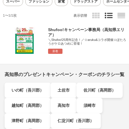
スーパー
ファッション
家電
ドラッグストア
ホームセンタ
1〜1/1枚
表示切替
Shufoo!キャンペーン事務局（高知県エリ
ア）
＼Shufoo!25周年記念！／☆aruku&コラボ開催☆ぽたろ
うがケロあつめに登場！
新着
高知県のプレゼントキャンペーン・クーポンのチラシ一覧
いの町（吾川郡）
土佐市
佐川町（高岡郡）
越知町（高岡郡）
高知市
須崎市
津野町（高岡郡）
仁淀川町（吾川郡）