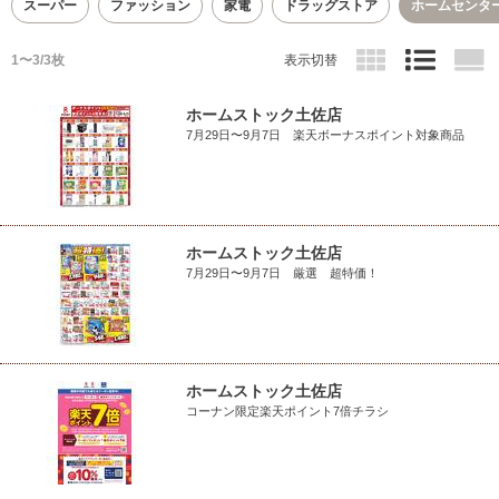
スーパー
ファッション
家電
ドラッグストア
ホームセンタ
1〜3/3枚
表示切替
ホームストック土佐店
7月29日〜9月7日 楽天ボーナスポイント対象商品
ホームストック土佐店
7月29日〜9月7日 厳選 超特価！
ホームストック土佐店
コーナン限定楽天ポイント7倍チラシ