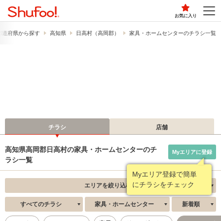
お気に入り
都道府県から探す
高知県
日高村（高岡郡）
家具・ホームセンターのチラシ一覧
チラシ
店舗
高知県高岡郡日高村の家具・ホームセンターのチ
Myエリアに登録
ラシ一覧
Myエリア登録で簡単
にチラシをチェック
エリアを絞り込む
すべてのチラシ
家具・ホームセンター
新着順