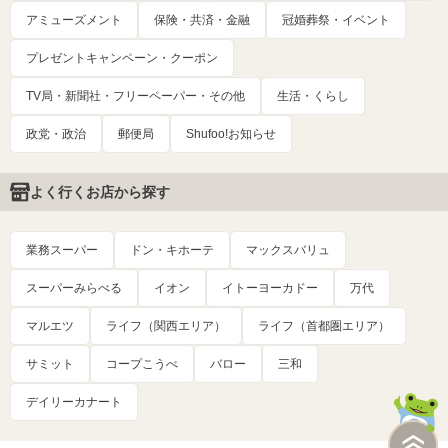
アミューズメント
保険・共済・金融
冠婚葬祭・イベント
プレゼントキャンペーン・クーポン
TV局・新聞社・フリーペーパー・その他
生活・くらし
政党・政治
郵便局
Shufoo!お知らせ
よく行くお店から探す
業務スーパー
ドン・キホーテ
マックスバリュ
スーパーみらべる
イオン
イトーヨーカドー
万代
マルエツ
ライフ（関西エリア）
ライフ（首都圏エリア）
サミット
コープこうべ
バロー
三和
デイリーカナート