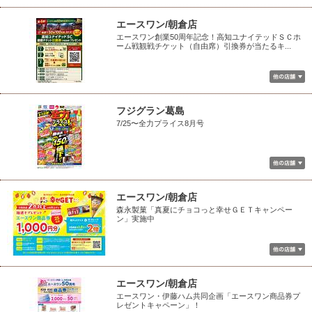
エースワン/朝倉店
エースワン創業50周年記念！高知ユナイテッドＳＣホ
ーム戦観戦チケット（自由席）引換券が当たるキ...
フジグラン葛島
7/25〜全力プライス8月号
エースワン/朝倉店
森永製菓「真夏にチョコっと幸せＧＥＴキャンペー
ン」実施中
エースワン/朝倉店
エースワン・伊藤ハム共同企画「エースワン商品券プ
レゼントキャペーン」！