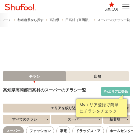
お気に入り
シュフー）
都道府県から探す
高知県
日高村（高岡郡）
スーパーのチラシ一覧
チラシ
店舗
高知県高岡郡日高村のスーパーのチラシ一覧
Myエリアに登録
Myエリア登録で簡単
エリアを絞り込む
にチラシをチェック
すべてのチラシ
スーパー
新着順
スーパー
ファッション
家電
ドラッグストア
ホームセンタ