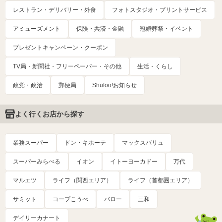
レストラン・デリバリー・外食
フォトスタジオ・プリントサービス
アミューズメント
保険・共済・金融
冠婚葬祭・イベント
プレゼントキャンペーン・クーポン
TV局・新聞社・フリーペーパー・その他
生活・くらし
政党・政治
郵便局
Shufoo!お知らせ
よく行くお店から探す
業務スーパー
ドン・キホーテ
マックスバリュ
スーパーみらべる
イオン
イトーヨーカドー
万代
マルエツ
ライフ（関西エリア）
ライフ（首都圏エリア）
サミット
コープこうべ
バロー
三和
デイリーカナート