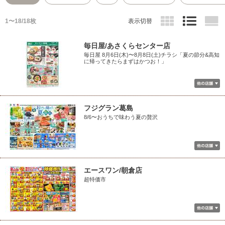
1〜18/18枚
表示切替
毎日屋/あさくらセンター店
毎日屋 8月6日(木)〜8月8日(土)チラシ「夏の節分&高知
に帰ってきたらまずはかつお！」
フジグラン葛島
8/6〜おうちで味わう夏の贅沢
エースワン/朝倉店
超特価市