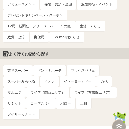
アミューズメント
保険・共済・金融
冠婚葬祭・イベント
プレゼントキャンペーン・クーポン
TV局・新聞社・フリーペーパー・その他
生活・くらし
政党・政治
郵便局
Shufoo!お知らせ
よく行くお店から探す
業務スーパー
ドン・キホーテ
マックスバリュ
スーパーみらべる
イオン
イトーヨーカドー
万代
マルエツ
ライフ（関西エリア）
ライフ（首都圏エリア）
サミット
コープこうべ
バロー
三和
デイリーカナート