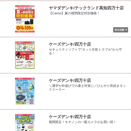
ヤマダデンキ/テックランド高知四万十店
【Canon】夏の期間限定特別価格！
ケーズデンキ/四万十店
セキュリティソフトで“ネット詐欺トラブル”から守
る！
ケーズデンキ/四万十店
＼通学や外遊びでの暑さ対策に／ひんやり長続きネッ
ククーラー
ケーズデンキ/四万十店
期間限定！キヤノンの一眼カメラがお買い得！