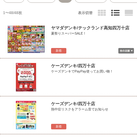
1〜48/48枚
表示切替
ヤマダデンキ/テックランド高知四万十店
夏祭りスーパーSALE！
新着
ケーズデンキ/四万十店
ケーズデンキでPayPay使ってお買い物！
ケーズデンキ/四万十店
熱中症リスクをアラーム音でお知らせ
新着