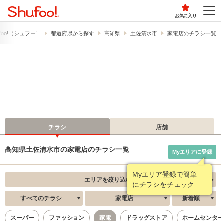
お気に入り
foo!​（シュフー）
都道府県から探す
高知県
土佐清水市
家電店のチラシ一覧
チラシ
店舗
高知県土佐清水市の家電店のチラシ一覧
Myエリアに登録
エリアを絞り込む
すべてのチラシ
家電店
新着順
スーパー
ファッション
家電
ドラッグストア
ホームセンタ