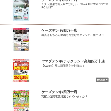
ミスト効果で最大6.7℃涼しい Shark FLEXBREEZE P
RO MIST
ケーズデンキ/四万十店
写真はもちろん動画も得意なキヤノンの一眼カメラ
ヤマダデンキ/テックランド高知四万十店
【Canon】夏の期間限定特別価格！
ケーズデンキ/四万十店
実家の迷惑電話対策できていますか？