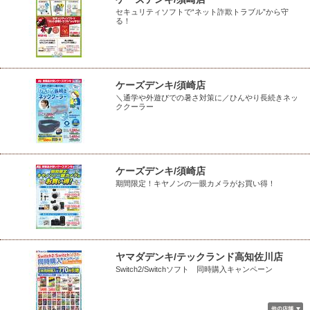
セキュリティソフトで“ネット詐欺トラブル”から守
る！
ケーズデンキ/須崎店
＼通学や外遊びでの暑さ対策に／ひんやり長続きネッ
ククーラー
ケーズデンキ/須崎店
期間限定！キヤノンの一眼カメラがお買い得！
ヤマダデンキ/テックランド高知佐川店
Switch2/Switchソフト 同時購入キャンペーン