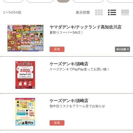
1〜54/54枚
表示切替
ヤマダデンキ/テックランド高知佐川店
夏祭りスーパーSALE！
新着
ケーズデンキ/須崎店
ケーズデンキでPayPay使ってお買い物！
ケーズデンキ/須崎店
熱中症リスクをアラーム音でお知らせ
新着