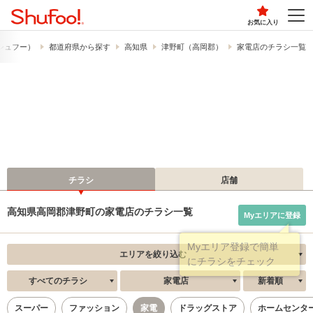
お気に入り
​（シュフー）
都道府県から探す
高知県
津野町（高岡郡）
家電店のチラシ一覧
チラシ
店舗
高知県高岡郡津野町の家電店のチラシ一覧
Myエリアに登録
エリアを絞り込む
すべてのチラシ
家電店
新着順
スーパー
ファッション
家電
ドラッグストア
ホームセンタ