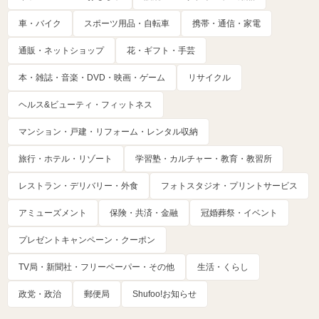
車・バイク
スポーツ用品・自転車
携帯・通信・家電
通販・ネットショップ
花・ギフト・手芸
本・雑誌・音楽・DVD・映画・ゲーム
リサイクル
ヘルス&ビューティ・フィットネス
マンション・戸建・リフォーム・レンタル収納
旅行・ホテル・リゾート
学習塾・カルチャー・教育・教習所
レストラン・デリバリー・外食
フォトスタジオ・プリントサービス
アミューズメント
保険・共済・金融
冠婚葬祭・イベント
プレゼントキャンペーン・クーポン
TV局・新聞社・フリーペーパー・その他
生活・くらし
政党・政治
郵便局
Shufoo!お知らせ