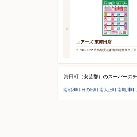
ユアーズ 東海田店
〒736-0022 広島県安芸郡海田町蟹原２丁
海田町（安芸郡）のスーパーの
南昭和町
日の出町
南大正町
南堀川町