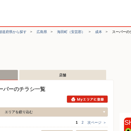
都道府県から探す
>
広島県
>
海田町（安芸郡）
>
成本
>
スーパーの
店舗
ーパーのチラシ一覧
エリアを絞り込む
1
2
次ページ
＞