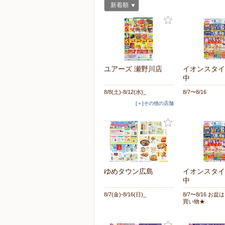
新着順
ユアーズ 瀬野川店
イオンスタイ
中
8/8(土)-8/12(水)_
8/7〜8/16
[＋]その他の店舗
ゆめタウン広島
イオンスタイ
中
8/7(金)-8/16(日)_
8/7〜8/16 お
買い物★