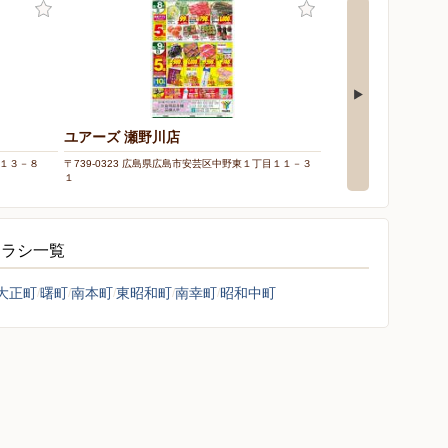
ユアーズ 瀬野川店
ユアーズ 府中店
目１３－８
〒739-0323 広島県広島市安芸区中野東１丁目１１－３
〒735-0022 広島県安
１
チラシ一覧
大正町
曙町
南本町
東昭和町
南幸町
昭和中町