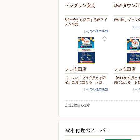
フジグラン安芸
ゆめタウン江
8/4〜今から活躍する夏アイ
夏の推しダッツ
テム特集
[＋
[＋]その他の店舗
フジ海田店
フジ海田店
【フジのアプリ会員さま限
【iAEON会員
定】全員に当たる お盆…
員に当たる お
[＋]その他の店舗
[＋
1~32枚目/53枚
成本付近のスーパー