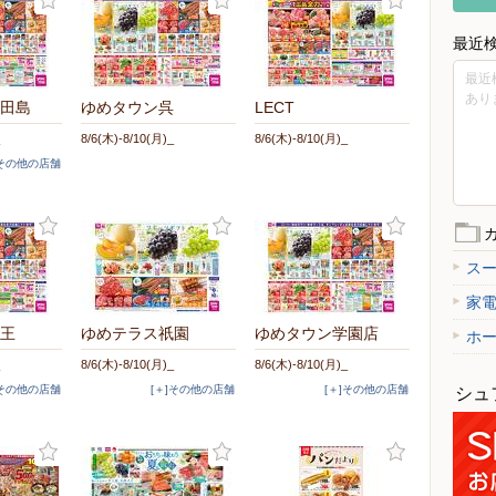
最近
最近
あり
田島
ゆめタウン呉
LECT
8/6(木)-8/10(月)_
8/6(木)-8/10(月)_
]その他の店舗
ス
家
王
ゆめテラス祇園
ゆめタウン学園店
ホ
8/6(木)-8/10(月)_
8/6(木)-8/10(月)_
]その他の店舗
[＋]その他の店舗
[＋]その他の店舗
シュ