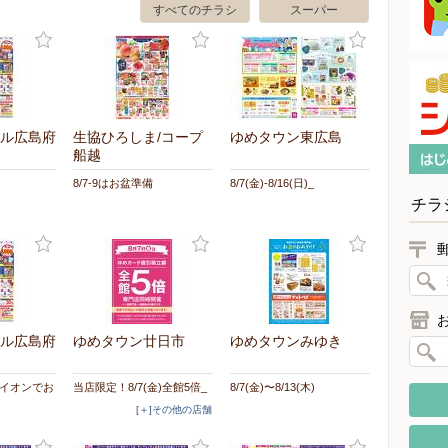
すべてのチラシ
スーパー
ル広島府
生協ひろしま/コープ
ゆめタウン東広島
船越
8/7-9はお盆準備
8/7(金)-8/16(日)_
チラ
ル広島府
ゆめタウン廿日市
ゆめタウンみゆき
盆はイオンでお
当店限定！8/7(金)全館5倍_
8/7(金)〜8/13(木)
[＋]その他の店舗