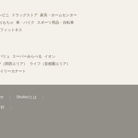
ンビニ
ドラッグストア
家具・ホームセンター
おもちゃ
車・バイク
スポーツ用品・自転車
フィットネス
バリュ
スーパーみらべる
イオン
フ（関西エリア）
ライフ（首都圏エリア）
イリーカナート
せ
Shufoo!とは
方針