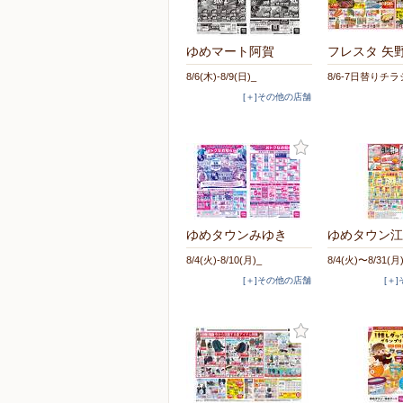
ゆめマート阿賀
フレスタ 矢
8/6(木)-8/9(日)_
8/6-7日替りチラ
[＋]その他の店舗
ゆめタウンみゆき
ゆめタウン江
8/4(火)-8/10(月)_
8/4(火)〜8/31(月
[＋]その他の店舗
[＋