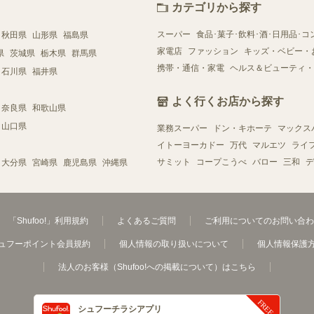
カテゴリから探す
スーパー
食品･菓子･飲料･酒･日用品･コ
秋田県
山形県
福島県
家電店
ファッション
キッズ・ベビー・
県
茨城県
栃木県
群馬県
携帯・通信・家電
ヘルス＆ビューティ・
石川県
福井県
よく行くお店から探す
奈良県
和歌山県
山口県
業務スーパー
ドン・キホーテ
マックス
イトーヨーカドー
万代
マルエツ
ライ
サミット
コープこうべ
バロー
三和
デ
大分県
宮崎県
鹿児島県
沖縄県
「Shufoo!」利用規約
よくあるご質問
ご利用についてのお問い合わ
ュフーポイント会員規約
個人情報の取り扱いについて
個人情報保護
法人のお客様（Shufoo!への掲載について）はこちら
シュフーチラシアプリ