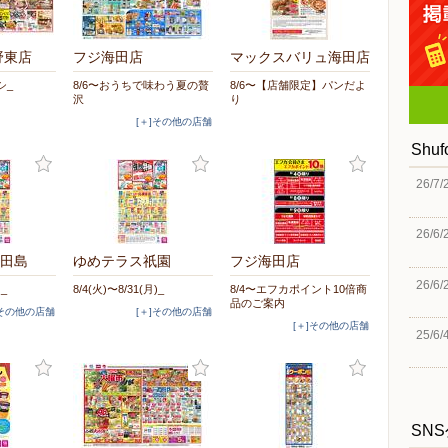
野東店
フジ海田店
マックスバリュ海田店
シ_
8/6〜おうちで味わう夏の贅
8/6〜【店舗限定】パンだよ
沢
り
[＋]その他の店舗
Shu
26/7/
26/6/
田島
ゆめテラス祇園
フジ海田店
26/6/
)_
8/4(火)〜8/31(月)_
8/4〜エフカポイント10倍商
品のご案内
]その他の店舗
[＋]その他の店舗
[＋]その他の店舗
25/6/
SN