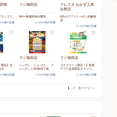
田島
フジ海田店
フレスタ おかず工房
矢野店
グランプリ_
8/4〜毎週恒例火曜市
8月のアプリクーポン対象商
品
]その他の店舗
[＋]その他の店舗
[＋]その他の店舗
フジ海田店
フジ海田店
さま限定】全
ハッぴぃ・ショッぴぃ・フ
【エフコミュ限定！】新規
盆玉…
ジッぴぃとAR射的で遊…
アプリ会員限定キャンペ…
]その他の店舗
[＋]その他の店舗
[＋]その他の店舗
1
2
次ページ
＞