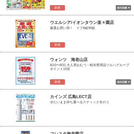
新着
ウエルシア/イオンタウン楽々園店
厳選お買い得！ イブA錠90錠
新着
ウォンツ 海老山店
8/10〜8/31 大人用おむつ・軽失禁用品ツルハグループ
ポイント15倍
新着
カインズ 広島LECT店
冷たいまま持ち運べるスティック氷のう
フレスタ海老園店