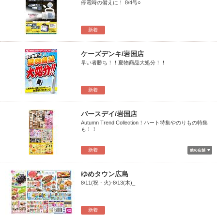
停電時の備えに！ 8/4号○
新着
ケーズデンキ/岩国店
早い者勝ち！！夏物商品大処分！！
新着
バースデイ/岩国店
Autumn Trend Collection！ハート特集やのりもの特集
も！！
新着
ゆめタウン広島
8/11(祝・火)-8/13(木)_
新着