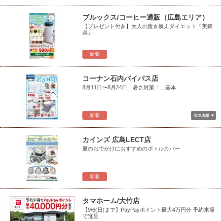
ブルックス/コーヒー通販（広島エリア）
【プレゼント付き】大人の置き換えダイエット『美穀
菜』
新着
コーナン石内バイパス店
8月11日〜8月24日 暑さ対策！＿基本
新着
カインズ 広島LECT店
夏のおでかけにおすすめのボトルカバー
新着
タマホーム/大竹店
【9/6(日)まで】PayPayポイント最大4万円分 予約来場
で進呈