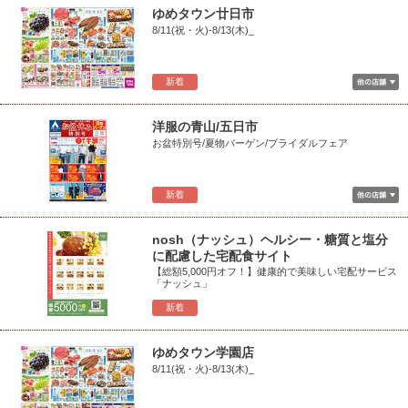
ゆめタウン廿日市
8/11(祝・火)-8/13(木)_
新着
洋服の青山/五日市
お盆特別号/夏物バーゲン/ブライダルフェア
新着
nosh（ナッシュ）ヘルシー・糖質と塩分
に配慮した宅配食サイト
【総額5,000円オフ！】健康的で美味しい宅配サービス
「ナッシュ」
新着
ゆめタウン学園店
8/11(祝・火)-8/13(木)_