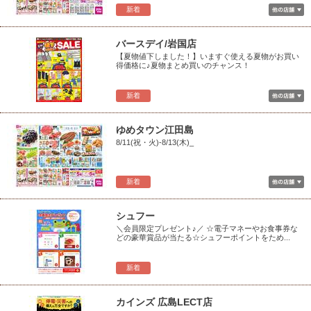
新着
バースデイ/岩国店
【夏物値下しました！】いますぐ使える夏物がお買い
得価格に♪夏物まとめ買いのチャンス！
新着
ゆめタウン江田島
8/11(祝・火)-8/13(木)_
新着
シュフー
＼会員限定プレゼント♪／ ☆電子マネーやお食事券な
どの豪華賞品が当たる☆シュフーポイントをため...
新着
カインズ 広島LECT店