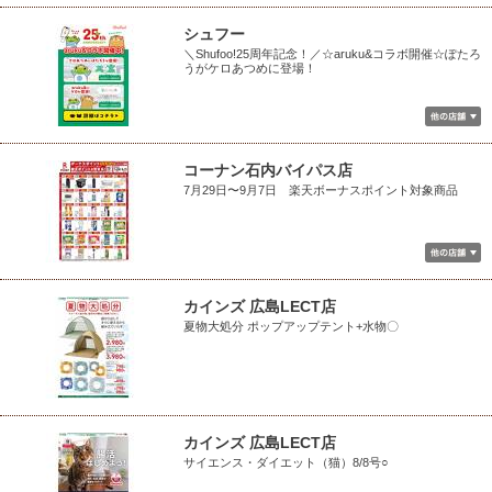
シュフー
＼Shufoo!25周年記念！／☆aruku&コラボ開催☆ぽたろ
うがケロあつめに登場！
コーナン石内バイパス店
7月29日〜9月7日 楽天ボーナスポイント対象商品
カインズ 広島LECT店
夏物大処分 ポップアップテント+水物〇
カインズ 広島LECT店
サイエンス・ダイエット（猫）8/8号○