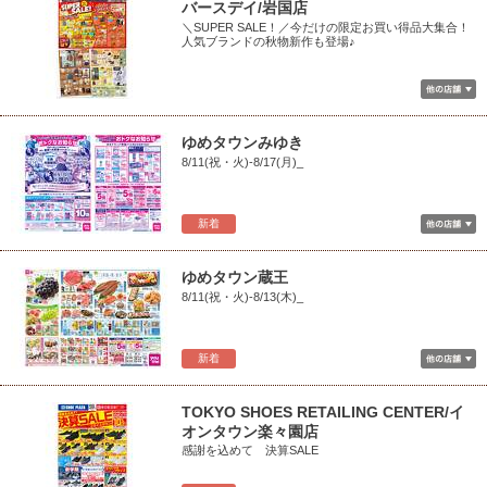
バースデイ/岩国店
＼SUPER SALE！／今だけの限定お買い得品大集合！
人気ブランドの秋物新作も登場♪
ゆめタウンみゆき
8/11(祝・火)-8/17(月)_
新着
ゆめタウン蔵王
8/11(祝・火)-8/13(木)_
新着
TOKYO SHOES RETAILING CENTER/イ
オンタウン楽々園店
感謝を込めて 決算SALE