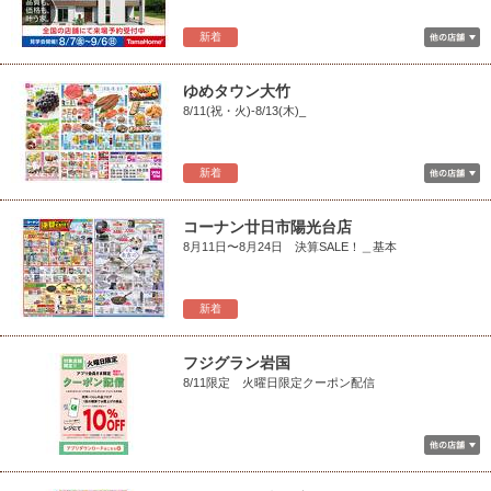
新着
ゆめタウン大竹
8/11(祝・火)-8/13(木)_
新着
コーナン廿日市陽光台店
8月11日〜8月24日 決算SALE！＿基本
新着
フジグラン岩国
8/11限定 火曜日限定クーポン配信