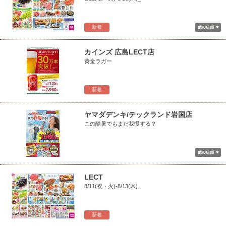
新着
カインズ 広島LECT店
黄金ラガー
新着
ヤマダデンキ/テックランド岩国店
この酷暑でもまだ我慢する？
LECT
8/11(祝・火)-8/13(木)_
新着