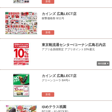
新着
カインズ 広島LECT店
衝撃価格祭 8/11号
新着
東京靴流通センター/コーナン広島石内店
アプリ会員様限定 アプリポイント10%還元
カインズ 広島LECT店
グリーンコーラ 8/4号○
新着
ゆめテラス祇園
8/11(祝・火)-8/13(木)_