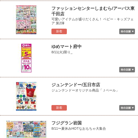
ファッションセンターしまむら/アーバス東
千田店
可愛いアイテムが盛りだくさん！ ベビー・キッズフェ
ア 第2弾
新着
ゆめマート府中
8/11(火)限り_
ジュンテンドー/五日市店
ジュンテンドーオリジナル商品「Ｊペール」
新着
フジグラン岩国
8/11〜夏休みHOTなおもちゃ大集合