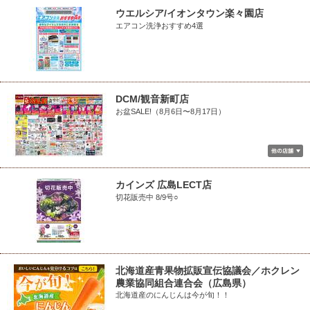
ウエルシア/イオンタウン楽々園店
エアコン洗浄おすすめ4選
DCM/観音新町店
お盆SALE!（8月6日〜8月17日）
カインズ 広島LECT店
切花販売中 8/9号○
北海道産青果物拡販宣伝協議会／ホクレン
農業協同組合連合会（広島県）
北海道産のにんじんは今が旬！！