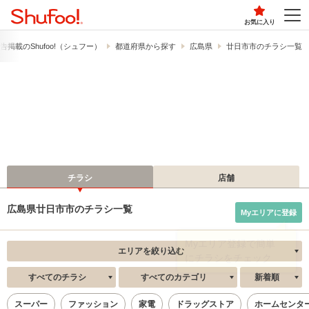
お気に入り
告掲載の​Shufoo!​（シュフー）
都道府県から探す
広島県
廿日市市のチラシ一覧
チラシ
店舗
広島県廿日市市のチラシ一覧
Myエリアに登録
エリアを絞り込む
すべてのチラシ
すべてのカテゴリ
新着順
スーパー
ファッション
家電
ドラッグストア
ホームセンタ