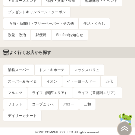
アミューズメント
保険・共済・金融
冠婚葬祭・イベント
プレゼントキャンペーン・クーポン
TV局・新聞社・フリーペーパー・その他
生活・くらし
政党・政治
郵便局
Shufoo!お知らせ
よく行くお店から探す
業務スーパー
ドン・キホーテ
マックスバリュ
スーパーみらべる
イオン
イトーヨーカドー
万代
マルエツ
ライフ（関西エリア）
ライフ（首都圏エリア）
サミット
コープこうべ
バロー
三和
デイリーカナート
©ONE COMPATH CO., LTD. All rights reserved.