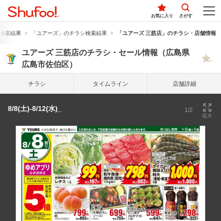
お気に入り
さがす
検索結果
「ユアーズ」のチラシ検索結果
「ユアーズ 三筋店」のチラシ・店舗情報
ユアーズ 三筋店のチラシ・セール情報（広島県
広島市佐伯区）
チラシ
タイム
ライン
店舗詳細
8/8(土)-8/12(水)_
1/2
拡大