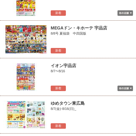
新着
MEGAドン・キホーテ 宇品店
8/8号 夏福袋 中四国版
新着
イオン宇品店
8/7〜8/16
新着
ゆめタウン東広島
8/7(金)-8/16(日)_
新着