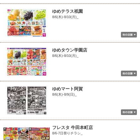
ゆめテラス祇園
8/6(木)-8/10(月)_
ゆめタウン学園店
8/6(木)-8/10(月)_
ゆめマート阿賀
8/6(木)-8/9(日)_
フレスタ 牛田本町店
8/6-7日替りチラシ_