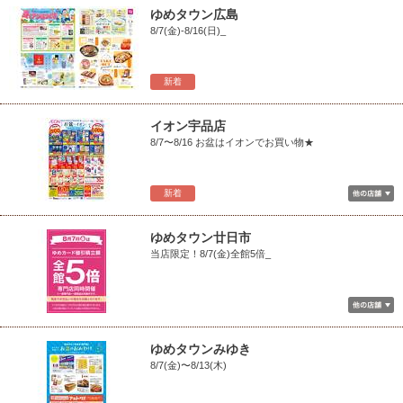
ゆめタウン広島
8/7(金)-8/16(日)_
新着
イオン宇品店
8/7〜8/16 お盆はイオンでお買い物★
新着
ゆめタウン廿日市
当店限定！8/7(金)全館5倍_
ゆめタウンみゆき
8/7(金)〜8/13(木)