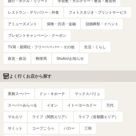
旅行・ホテル・リゾート
学習塾・カルチャー・教育・教習所
レストラン・デリバリー・外食
フォトスタジオ・プリントサービス
アミューズメント
保険・共済・金融
冠婚葬祭・イベント
プレゼントキャンペーン・クーポン
TV局・新聞社・フリーペーパー・その他
生活・くらし
政党・政治
郵便局
Shufoo!お知らせ
よく行くお店から探す
業務スーパー
ドン・キホーテ
マックスバリュ
スーパーみらべる
イオン
イトーヨーカドー
万代
マルエツ
ライフ（関西エリア）
ライフ（首都圏エリア）
サミット
コープこうべ
バロー
三和