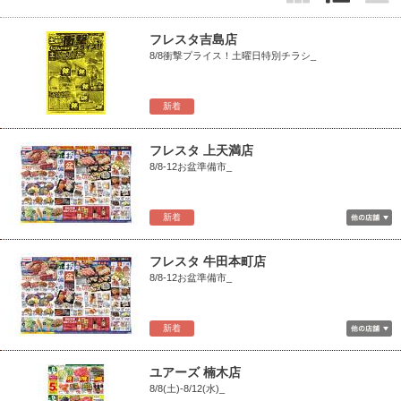
フレスタ吉島店
8/8衝撃プライス！土曜日特別チラシ_
新着
フレスタ 上天満店
8/8-12お盆準備市_
新着
フレスタ 牛田本町店
8/8-12お盆準備市_
新着
ユアーズ 楠木店
8/8(土)-8/12(水)_