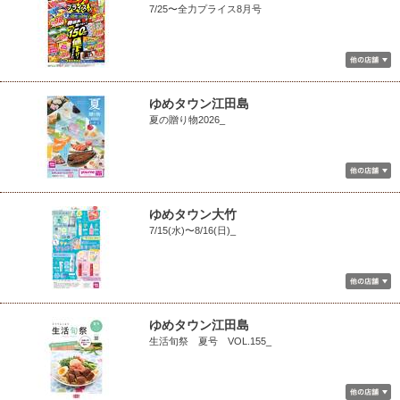
7/25〜全力プライス8月号
ゆめタウン江田島
夏の贈り物2026_
ゆめタウン大竹
7/15(水)〜8/16(日)_
ゆめタウン江田島
生活旬祭 夏号 VOL.155_