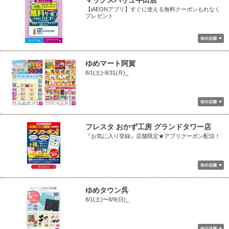
マックスバリュ牛田店
【iAEONアプリ】すぐに使える無料クーポンもれなく
プレゼント
ゆめマート阿賀
8/1(土)-8/31(月)_
フレスタ おかず工房 グランドタワー店
『お気に入り登録』店舗限定★アプリクーポン配信！
ゆめタウン呉
8/1(土)〜8/9(日)_