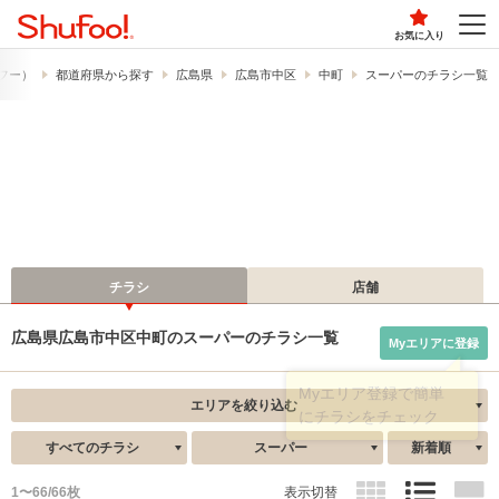
お気に入り
ュフー）
都道府県から探す
広島県
広島市中区
中町
スーパーのチラシ一覧
チラシ
店舗
広島県広島市中区中町のスーパーのチラシ一覧
Myエリアに登録
エリアを絞り込む
すべてのチラシ
スーパー
新着順
1〜66/66枚
表示切替