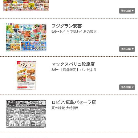
フジグラン安芸
8/6〜おうちで味わう夏の贅沢
マックスバリュ段原店
8/6〜【店舗限定】パンだより
ロピア/広島パセーラ店
夏の味覚 大特価!!