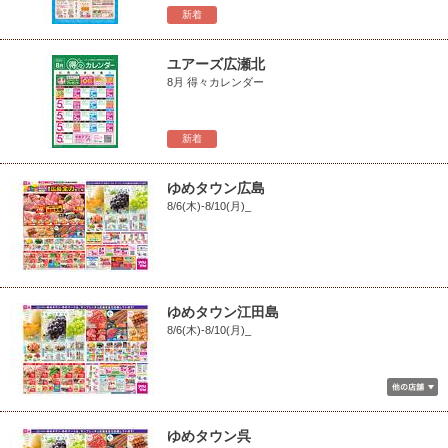
新着
ユアーズ広瀬北
8月 得々カレンダー
新着
ゆめタウン広島
8/6(木)-8/10(月)_
ゆめタウン江田島
8/6(木)-8/10(月)_
ゆめタウン呉