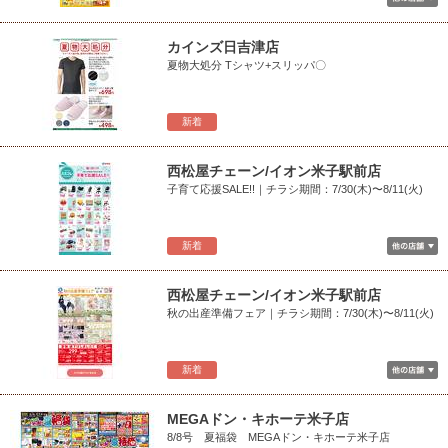
カインズ日吉津店
夏物大処分 Tシャツ+スリッパ〇
新着
西松屋チェーン/イオン米子駅前店
子育て応援SALE!!｜チラシ期間：7/30(木)〜8/11(火)
新着
西松屋チェーン/イオン米子駅前店
秋の出産準備フェア｜チラシ期間：7/30(木)〜8/11(火)
新着
MEGAドン・キホーテ米子店
8/8号 夏福袋 MEGAドン・キホーテ米子店