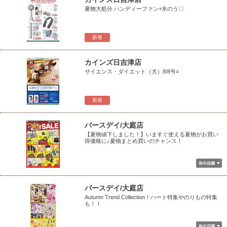
夏物大処分 ハンディーファン+氷のう〇
新着
カインズ日吉津店
サイエンス・ダイエット（犬）8/8号○
新着
バースデイ/大庭店
【夏物値下しました！】いますぐ使える夏物がお買い
得価格に♪夏物まとめ買いのチャンス！
バースデイ/大庭店
Autumn Trend Collection！ハート特集やのりもの特集
も！！