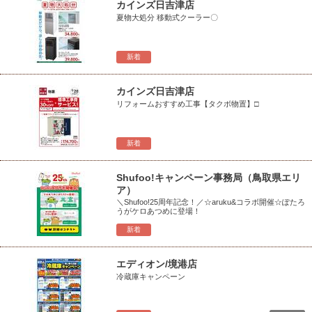
カインズ日吉津店
夏物大処分 移動式クーラー〇
新着
カインズ日吉津店
リフォームおすすめ工事【タクボ物置】□
新着
Shufoo!キャンペーン事務局（鳥取県エリ
ア）
＼Shufoo!25周年記念！／☆aruku&コラボ開催☆ぽたろ
うがケロあつめに登場！
新着
エディオン/境港店
冷蔵庫キャンペーン