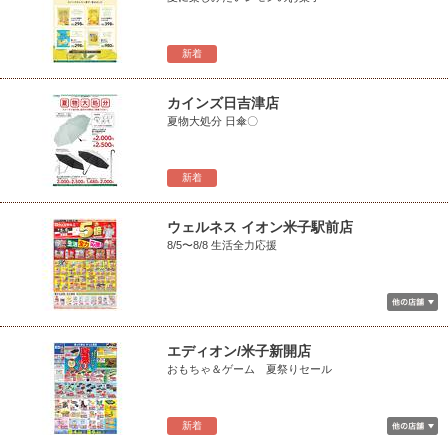
新着
カインズ日吉津店
夏物大処分 日傘〇
新着
ウェルネス イオン米子駅前店
8/5〜8/8 生活全力応援
エディオン/米子新開店
おもちゃ＆ゲーム 夏祭りセール
新着