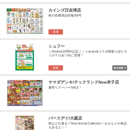
カインズ日吉津店
秋の収穫用品特集8/8号
新着
シュフー
＼Shufoo!25周年記念！／☆aruku&コラボ開催☆ぽたろ
うがケロあつめに登場！
新着
ヤマダデンキ/テックランドNew米子店
夏祭りスーパーSALE！
バースデイ/大庭店
秋はどれ着る？New Arrival Collection！おもちゃや食品
もあるよ！！