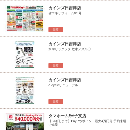
カインズ日吉津店
省エネリフォーム8/8号
新着
カインズ日吉津店
水やりラクラク 散水ノズル〇
新着
カインズ日吉津店
e-cycleリニューアル
新着
タマホーム/米子支店
【9/6(日)まで】PayPayポイント最大4万円分 予約来場
で進呈