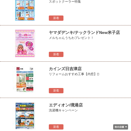
スポットクーラー特集
新着
ヤマダデンキ/テックランドNew米子店
メルちゃんうちわプレゼント！
新着
カインズ日吉津店
リフォームおすすめ工事【内窓】□
新着
エディオン/境港店
洗濯機キャンペーン
新着