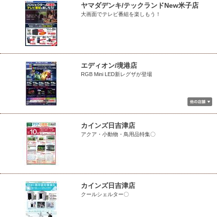
ヤマダデンキ/テックランドNew米子店
大画面でテレビ番組を楽しもう！
エディオン/境港店
RGB Mini LED新レグザが登場
カインズ日吉津店
アクア・小動物・鳥用品特集〇
カインズ日吉津店
クールシェルター〇