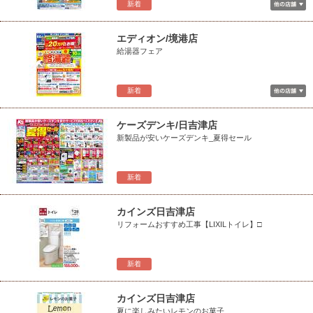
新着
エディオン/境港店
給湯器フェア
新着
ケーズデンキ/日吉津店
新製品が安いケーズデンキ_夏得セール
新着
カインズ日吉津店
リフォームおすすめ工事【LIXILトイレ】□
新着
カインズ日吉津店
夏に楽しみたいレモンのお菓子