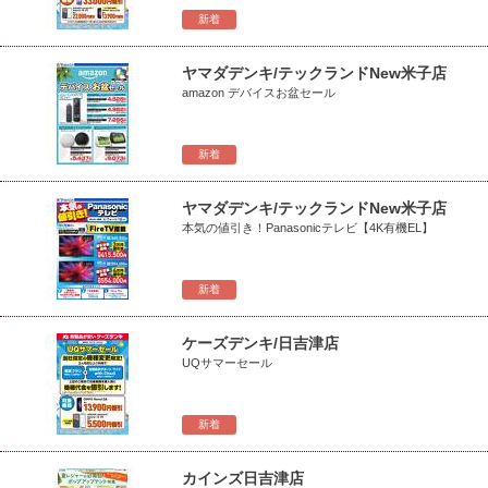
新着
ヤマダデンキ/テックランドNew米子店
amazon デバイスお盆セール
新着
ヤマダデンキ/テックランドNew米子店
本気の値引き！Panasonicテレビ【4K有機EL】
新着
ケーズデンキ/日吉津店
UQサマーセール
新着
カインズ日吉津店