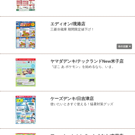
エディオン/境港店
三菱冷蔵庫 期間限定値下げ！
ヤマダデンキ/テックランドNew米子店
『ぽこ あ ポケモン』を始めるなら、いま。
ケーズデンキ/日吉津店
使いたいときすぐ使える！猛暑対策グッズ