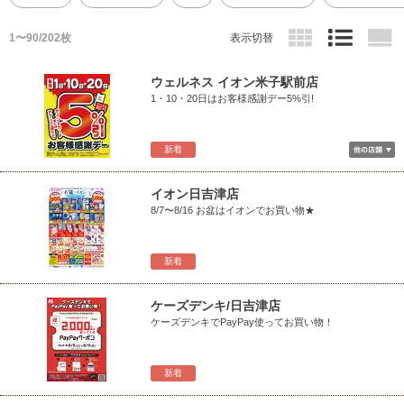
1〜90/202枚
表示切替
ウェルネス イオン米子駅前店
1・10・20日はお客様感謝デー5%引!
新着
イオン日吉津店
8/7〜8/16 お盆はイオンでお買い物★
新着
ケーズデンキ/日吉津店
ケーズデンキでPayPay使ってお買い物！
新着