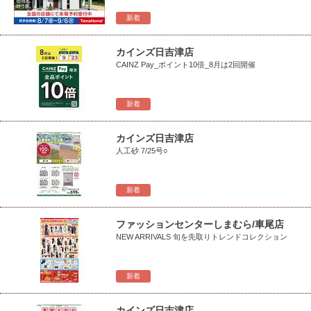
新着
カインズ日吉津店
CAINZ Pay_ポイント10倍_8月は2回開催
新着
カインズ日吉津店
人工砂 7/25号○
新着
ファッションセンターしまむら/車尾店
NEW ARRIVALS 旬を先取りトレンドコレクション
新着
カインズ日吉津店