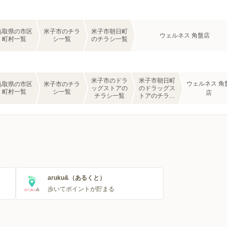
鳥取県の市区
米子市のチラ
米子市朝日町
ウェルネス 角盤店
町村一覧
シ一覧
のチラシ一覧
米子市のドラ
米子市朝日町
ウェルネス 角
鳥取県の市区
米子市のチラ
ッグストアの
のドラッグス
町村一覧
シ一覧
店
チラシ一覧
トアのチラシ
一覧
aruku&（あるくと）
歩いてポイントが貯まる