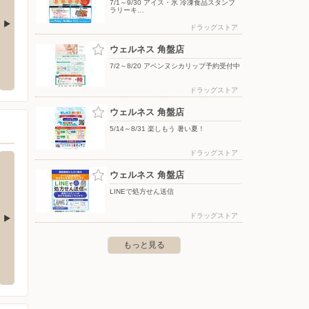
7/1～9/30 アイス・氷 冷凍食品スタンプ
ラリーキ…
ドラッグストア
ウェルネス 角盤店
店
ウェルネス 昭和町店
ドラッ
7/2～8/20 アベンヌシカリップ予約受付中
福市1676
〒683-0037 鳥取県米子市昭和町69-2
〒683-0
ドラッグストア
ウェルネス 角盤店
5/14～8/31 楽しもう 暑い夏！
ドラッグストア
ウェルネス 角盤店
LINEで処方せん送信
ドラッグストア
もっと見る
米子駅前店
ウェルネス 昭和町店
ウェル
広町３１１番地イオン米子駅前店
〒683-0037 米子市昭和町69-2
〒683-