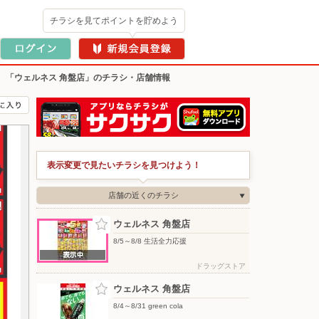
チラシを見てポイントを貯めよう
>
「ウェルネス 角盤店」のチラシ・店舗情報
表示変更で見たいチラシを見つけよう！
店舗の近くのチラシ
ウェルネス 角盤店
8/5～8/8 生活全力応援
ドラッグストア
ウェルネス 角盤店
8/4～8/31 green cola