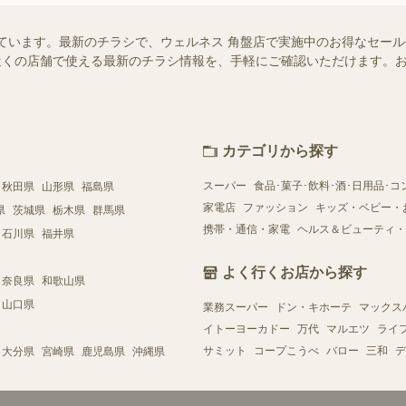
ています。最新のチラシで、ウェルネス 角盤店で実施中のお得なセー
ではお近くの店舗で使える最新のチラシ情報を、手軽にご確認いただけます
カテゴリから探す
スーパー
食品･菓子･飲料･酒･日用品･コ
秋田県
山形県
福島県
家電店
ファッション
キッズ・ベビー・
県
茨城県
栃木県
群馬県
携帯・通信・家電
ヘルス＆ビューティ・
石川県
福井県
よく行くお店から探す
奈良県
和歌山県
山口県
業務スーパー
ドン・キホーテ
マックス
イトーヨーカドー
万代
マルエツ
ライ
サミット
コープこうべ
バロー
三和
デ
大分県
宮崎県
鹿児島県
沖縄県