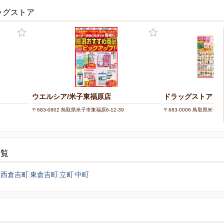
ッグストア
ウエルシア/米子東福原店
ドラッグストアコス
〒683-0802 鳥取県米子市東福原6-12-39
〒683-0006 鳥取県米子市車
一覧
西倉吉町
東倉吉町
立町
中町