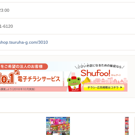
3:00
1-6120
/shop.tsuruha-g.com/3010