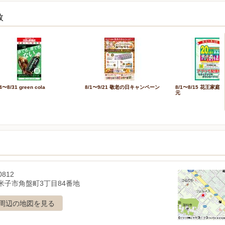
枚
4〜8/31 green cola
8/1〜9/21 敬老の日キャンペーン
8/1〜8/15 花王家庭
元
0812
米子市角盤町3丁目84番地
周辺の地図を見る