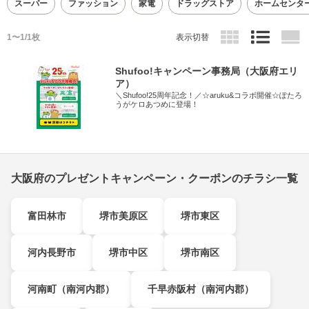
スーパー
ファッション
家電
ドラッグストア
ホームセンタ
1〜1/1枚
表示切替
Shufoo!キャンペーン事務局（大阪府エリ
ア）
＼Shufoo!25周年記念！／☆aruku&コラボ開催☆ぽたろ
うがケロあつめに登場！
大阪府のプレゼントキャンペーン・クーポンのチラシ一覧
富田林市
堺市美原区
堺市東区
河内長野市
堺市中区
堺市南区
河南町（南河内郡）
千早赤阪村（南河内郡）