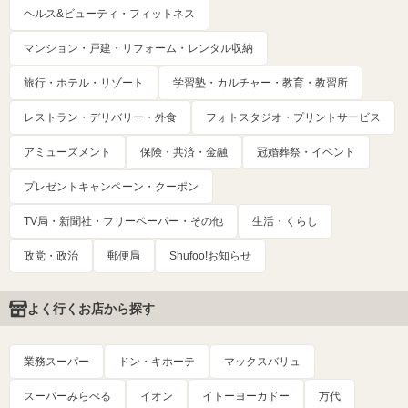
ヘルス&ビューティ・フィットネス
マンション・戸建・リフォーム・レンタル収納
旅行・ホテル・リゾート
学習塾・カルチャー・教育・教習所
レストラン・デリバリー・外食
フォトスタジオ・プリントサービス
アミューズメント
保険・共済・金融
冠婚葬祭・イベント
プレゼントキャンペーン・クーポン
TV局・新聞社・フリーペーパー・その他
生活・くらし
政党・政治
郵便局
Shufoo!お知らせ
よく行くお店から探す
業務スーパー
ドン・キホーテ
マックスバリュ
スーパーみらべる
イオン
イトーヨーカドー
万代