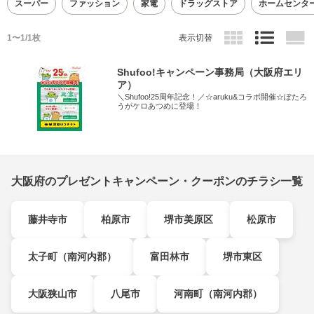
スーパー
ファッション
家電
ドラッグストア
ホームセンタ
1〜1/1枚
表示切替
Shufoo!キャンペーン事務局（大阪府エリ
ア）
＼Shufoo!25周年記念！／☆aruku&コラボ開催☆ぽたろ
うがケロあつめに登場！
大阪府のプレゼントキャンペーン・クーポンのチラシ一覧
藤井寺市
柏原市
堺市美原区
松原市
太子町（南河内郡）
富田林市
堺市東区
大阪狭山市
八尾市
河南町（南河内郡）