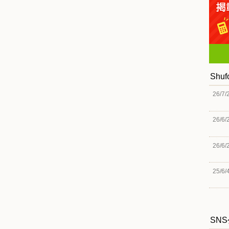
Shu
26/7/
26/6/
26/6/
25/6/
SN