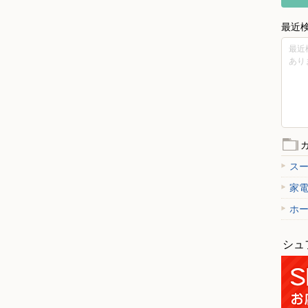
最近
最近
あり
ス
家
ホ
シュ