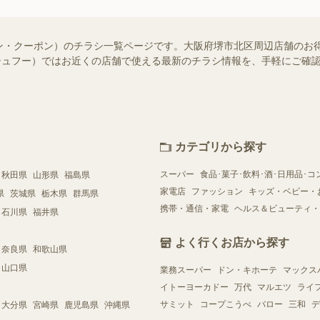
ン・クーポン）のチラシ一覧ページです。大阪府堺市北区周辺店舗のお
o!（シュフー）ではお近くの店舗で使える最新のチラシ情報を、手軽にご
カテゴリから探す
スーパー
食品･菓子･飲料･酒･日用品･コ
秋田県
山形県
福島県
家電店
ファッション
キッズ・ベビー・
県
茨城県
栃木県
群馬県
携帯・通信・家電
ヘルス＆ビューティ・
石川県
福井県
よく行くお店から探す
奈良県
和歌山県
山口県
業務スーパー
ドン・キホーテ
マックス
イトーヨーカドー
万代
マルエツ
ライ
サミット
コープこうべ
バロー
三和
デ
大分県
宮崎県
鹿児島県
沖縄県