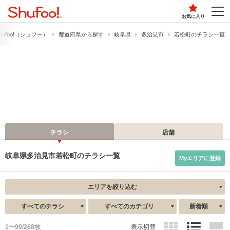
お気に入り
ufoo!​（シュフー）
都道府県から探す
岐阜県
多治見市
若松町のチラシ一覧
チラシ
店舗
岐阜県多治見市若松町のチラシ一覧
Myエリアに登録
エリアを絞り込む
すべてのチラシ
すべてのカテゴリ
新着順
1〜90/268枚
表示切替