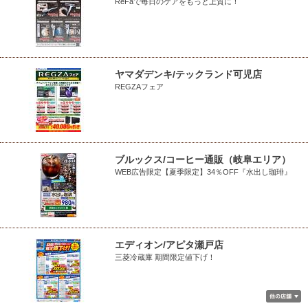
ReFaで毎日のケアをもっと上質に！
ヤマダデンキ/テックランド可児店
REGZAフェア
ブルックス/コーヒー通販（岐阜エリア）
WEB広告限定【夏季限定】34％OFF『水出し珈琲』
エディオン/アピタ瀬戸店
三菱冷蔵庫 期間限定値下げ！