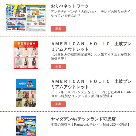
おりべネットワーク
アンテナがピンチ？大雨のあと、テレビの映りが悪く
なっていませんか？
新着
ＡＭＥＲＩＣＡＮ ＨＯＬＩＣ 土岐プレ
ミアムアウトレット
【お盆休みの期間限定価格】大人気アイテムも多数お
値引き中！
新着
ＡＭＥＲＩＣＡＮ ＨＯＬＩＣ 土岐プレ
ミアムアウトレット
『ミッキー＆フレンズ』をモチーフにしたAMERICAN
HOLIC特別なコレクション第2弾が登場★
新着
ヤマダデンキ/テックランド可児店
本気の値引き！Panasonicテレビ【Mini LED 4K液晶】