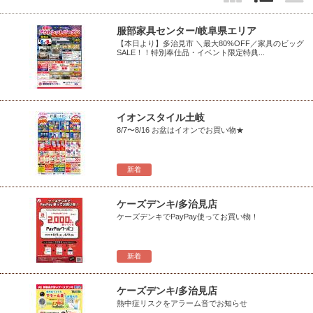
服部家具センター/岐阜県エリア
【本日より】多治見市 ＼最大80%OFF／家具のビッグ
SALE！！特別奉仕品・イベント限定特典...
イオンスタイル土岐
8/7〜8/16 お盆はイオンでお買い物★
新着
ケーズデンキ/多治見店
ケーズデンキでPayPay使ってお買い物！
新着
ケーズデンキ/多治見店
熱中症リスクをアラーム音でお知らせ