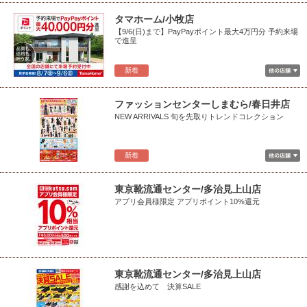
タマホーム/小牧店
【9/6(日)まで】PayPayポイント最大4万円分 予約来場
で進呈
新着
ファッションセンターしまむら/春日井店
NEW ARRIVALS 旬を先取りトレンドコレクション
新着
東京靴流通センター/多治見上山店
アプリ会員様限定 アプリポイント10%還元
東京靴流通センター/多治見上山店
感謝を込めて 決算SALE