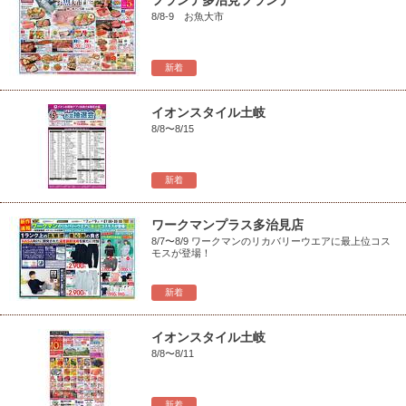
フランテ多治見フランテ
8/8-9 お魚大市
新着
イオンスタイル土岐
8/8〜8/15
新着
ワークマンプラス多治見店
8/7〜8/9 ワークマンのリカバリーウエアに最上位コス
モスが登場！
新着
イオンスタイル土岐
8/8〜8/11
新着