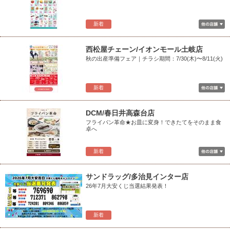
新着
西松屋チェーン/イオンモール土岐店
秋の出産準備フェア｜チラシ期間：7/30(木)〜8/11(火)
新着
DCM/春日井高森台店
フライパン革命★お皿に変身！できたてをそのまま食
卓へ
新着
サンドラッグ/多治見インター店
26年7月大安くじ当選結果発表！
新着