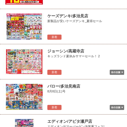
ケーズデンキ/多治見店
新製品が安いケーズデンキ_夏得セール
新着
ジョーシン/高蔵寺店
キッズランド夏休みサマーセール！ 2
新着
バロー/多治見南店
8月8日(土)号
新着
エディオン/アピタ瀬戸店
エディオンサマーバーゲン決算夏フェス!