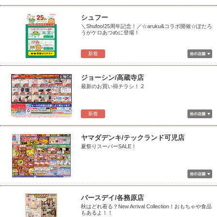
シュフー
＼Shufoo!25周年記念！／☆aruku&コラボ開催☆ぽたろ
うがケロあつめに登場！
新着
ジョーシン/高蔵寺店
最新のお買い得チラシ！ 2
新着
ヤマダデンキ/テックランド可児店
夏祭りスーパーSALE！
バースデイ/各務原店
秋はどれ着る？New Arrival Collection！おもちゃや食品
もあるよ！！