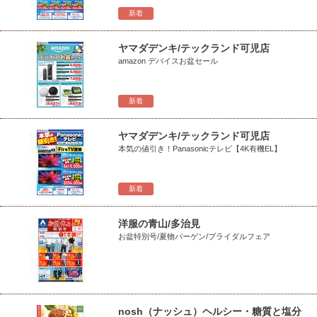
新着
ヤマダデンキ/テックランド可児店
amazon デバイスお盆セール
新着
ヤマダデンキ/テックランド可児店
本気の値引き！Panasonicテレビ【4K有機EL】
新着
洋服の青山/多治見
お盆特別号/夏物バーゲン/ブライダルフェア
nosh（ナッシュ）ヘルシー・糖質と塩分