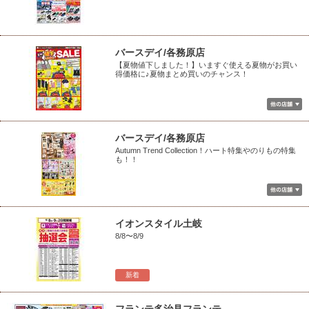
バースデイ/各務原店
【夏物値下しました！】いますぐ使える夏物がお買い
得価格に♪夏物まとめ買いのチャンス！
バースデイ/各務原店
Autumn Trend Collection！ハート特集やのりもの特集
も！！
イオンスタイル土岐
8/8〜8/9
新着