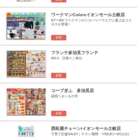
ワークマンColorsイオンモール土岐店
8/7〜8/9 ワークマンのリカバリーウエアに最上位コス
モスが登場！
新着
フランテ多治見フランテ
8/8-9 日替りご奉仕
新着
コープぎふ 多治見店
諸国うまいもの市
新着
西松屋チェーン/イオンモール土岐店
子育て応援SALE!!｜チラシ期間：7/30(木)〜8/11(火)