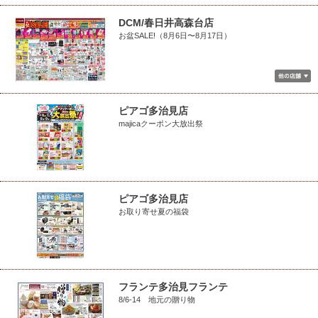
DCM/春日井高森台店
お盆SALE!（8月6日〜8月17日）
ピアゴ多治見店
majicaクーポン大放出祭
ピアゴ多治見店
お取り寄せ夏の福袋
フランテ多治見フランテ
8/6-14 地元の贈り物