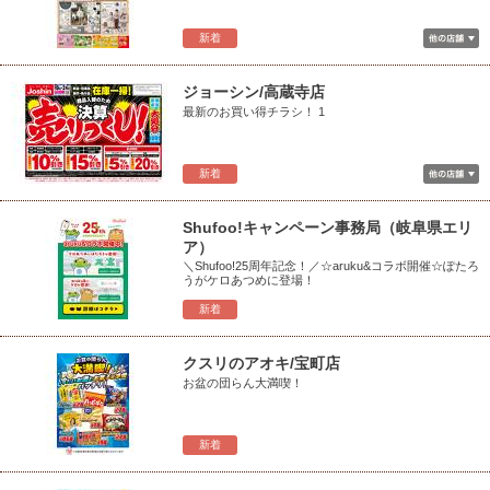
新着
ジョーシン/高蔵寺店
最新のお買い得チラシ！ 1
新着
Shufoo!キャンペーン事務局（岐阜県エリ
ア）
＼Shufoo!25周年記念！／☆aruku&コラボ開催☆ぽたろ
うがケロあつめに登場！
新着
クスリのアオキ/宝町店
お盆の団らん大満喫！
新着