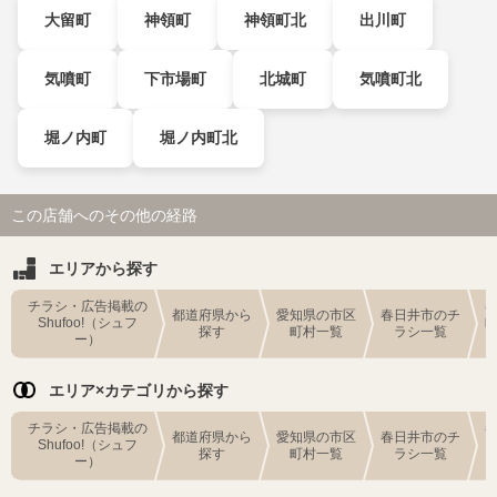
大留町
神領町
神領町北
出川町
気噴町
下市場町
北城町
気噴町北
堀ノ内町
堀ノ内町北
この店舗へのその他の経路
エリアから探す
チラシ・広告掲載の
都道府県から
愛知県の市区
春日井市のチ
Shufoo!（シュフ
探す
町村一覧
ラシ一覧
ー）
エリア×カテゴリから探す
チラシ・広告掲載の
都道府県から
愛知県の市区
春日井市のチ
Shufoo!（シュフ
探す
町村一覧
ラシ一覧
ー）