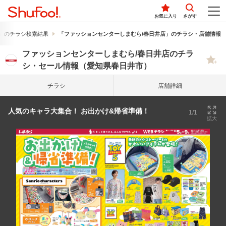
お気に入り
さがす
」のチラシ検索結果
「ファッションセンターしまむら/春日井店」のチラシ・店舗情報
ファッションセンターしまむら/春日井店のチラ
シ・セール情報（愛知県春日井市）
チラシ
店舗詳細
人気のキャラ大集合！ お出かけ&帰省準備！
1/1
拡大