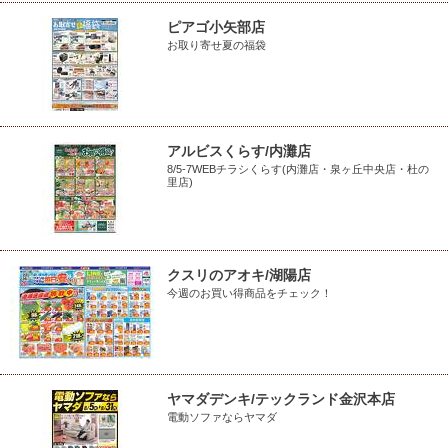
ピアゴ小矢部店
お取り寄せ夏の福袋
アルビスくらす/内灘店
8/5-7WEBチラシくらす(内灘店・泉ヶ丘中央店・杜の
里店)
クスリのアオキ/湖陽店
今週のお買い得商品をチェック！
ヤマダデンキ/テックランド金沢本店
電動ソファならヤマダ