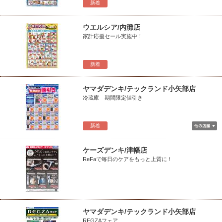
新着
ウエルシア/内灘店
家計応援セール実施中！
新着
ヤマダデンキ/テックランド小矢部店
冷蔵庫 期間限定値引き
新着
ケーズデンキ/津幡店
ReFaで毎日のケアをもっと上質に！
ヤマダデンキ/テックランド小矢部店
REGZAフェア