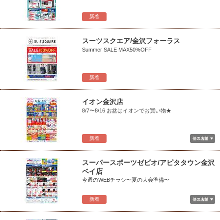
新着
スーツスクエア/金沢フォーラス
Summer SALE MAX50%OFF
新着
イオン金沢店
8/7〜8/16 お盆はイオンでお買い物★
新着
スーパースポーツゼビオ/アピタタウン金沢
ベイ店
今週のWEBチラシ〜夏の大会準備〜
新着