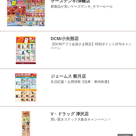
ケーズデンキ/津幡店
新製品が安いケーズデンキ_サマーセール
DCM/小矢部店
【DCMアプリ会員さま限定】特別ポイント付与キャン
ペーン
ジェームス 鞍月店
生活応援！お買得祭【洗車・車内快適】
V・ドラッグ 津沢店
買い置きスナック大集合キャンペーン！