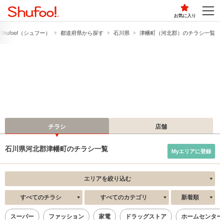
お気に入り
hufoo!​（シュフー）
都道府県から探す
石川県
津幡町（河北郡）のチラシ一覧
チラシ
店舗
石川県河北郡津幡町のチラシ一覧
Myエリアに登録
エリアを絞り込む
すべてのチラシ
すべてのカテゴリ
新着順
スーパー
ファッション
家電
ドラッグストア
ホームセンタ