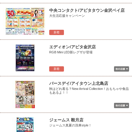
中央コンタクト/アピタタウン金沢ベイ店
大生活応援キャンペーン
新着
エディオン/アピタ金沢店
RGB Mini LED新レグザが登場
新着
バースデイ/アイタウン上北島店
秋はどれ着る？New Arrival Collection！おもちゃや食品
もあるよ！！
ジェームス 鞍月店
ジェームス真夏の洗車style！