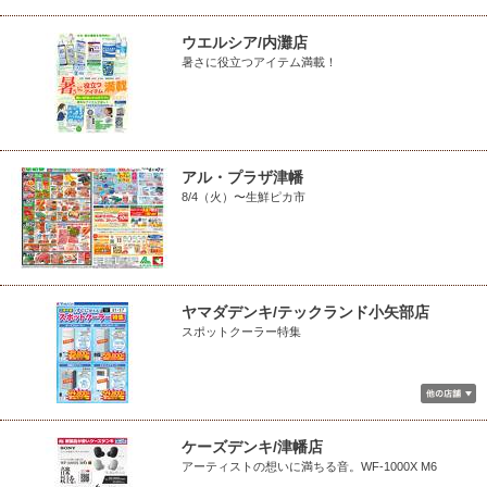
ウエルシア/内灘店
暑さに役立つアイテム満載！
アル・プラザ津幡
8/4（火）〜生鮮ピカ市
ヤマダデンキ/テックランド小矢部店
スポットクーラー特集
ケーズデンキ/津幡店
アーティストの想いに満ちる音。WF-1000X M6