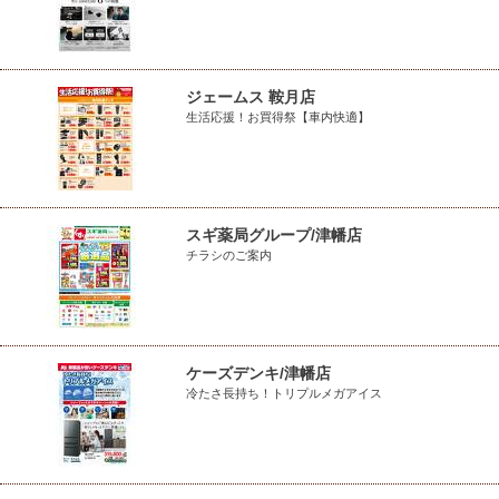
ジェームス 鞍月店
生活応援！お買得祭【車内快適】
スギ薬局グループ/津幡店
チラシのご案内
ケーズデンキ/津幡店
冷たさ長持ち！トリプルメガアイス