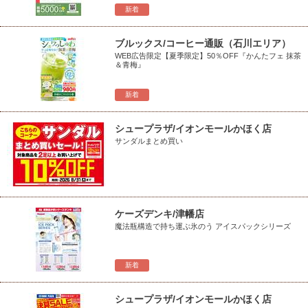
新着
ブルックス/コーヒー通販（石川エリア）
WEB広告限定【夏季限定】50％OFF『かんたフェ 抹茶
＆青梅』
新着
シュープラザ/イオンモールかほく店
サンダルまとめ買い
ケーズデンキ/津幡店
魔法瓶構造で持ち運ぶ氷のう アイスパックシリーズ
新着
シュープラザ/イオンモールかほく店