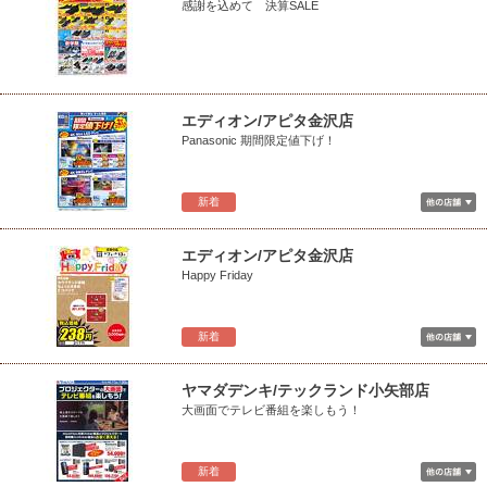
感謝を込めて 決算SALE
エディオン/アピタ金沢店
Panasonic 期間限定値下げ！
新着
エディオン/アピタ金沢店
Happy Friday
新着
ヤマダデンキ/テックランド小矢部店
大画面でテレビ番組を楽しもう！
新着