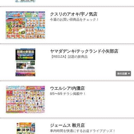
クスリのアオキ/宇ノ気店
今週のお買い得商品をチェック！
ヤマダデンキ/テックランド小矢部店
【REGZA】話題の新商品
ウエルシア/内灘店
8/5〜8/9 チラシ掲載中！
ジェームス 鞍月店
車内時間を快適にするお盆ドライブグッズ！