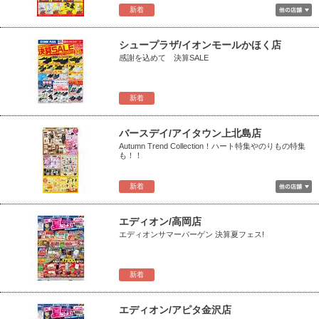
新着
シュープラザ/イオンモールかほく店
感謝を込めて 決算SALE
新着
バースデイ/アイタウン上北島店
Autumn Trend Collection！ハート特集やのりもの特集
も！！
新着
エディオン/高岡店
エディオンサマーバーゲン 決算夏フェス!
新着
エディオン/アピタ金沢店