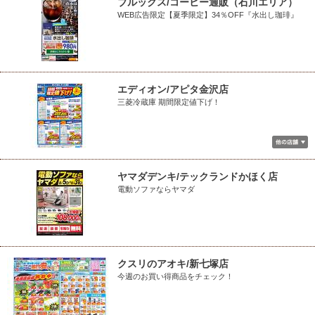
ブルックス/コーヒー通販（石川エリア）
WEB広告限定【夏季限定】34％OFF『水出し珈琲』
エディオン/アピタ金沢店
三菱冷蔵庫 期間限定値下げ！
ヤマダデンキ/テックランドかほく店
電動ソファならヤマダ
クスリのアオキ/新七塚店
今週のお買い得商品をチェック！