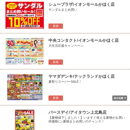
シュープラザ/イオンモールかほく店
サンダルまとめ買い
新着
中央コンタクト/イオンモールかほく店
大生活応援キャンペーン
新着
ヤマダデンキ/テックランドかほく店
夏祭りスーパーSALE！
新着
バースデイ/アイタウン上北島店
【夏物値下しました！】いますぐ使える夏物がお買い
得価格に♪夏物まとめ買いのチャンス！