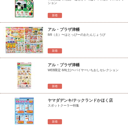
ション
新着
アル・プラザ津幡
8/8（土）〜はとっぴーのおたんじょうび
新着
アル・プラザ津幡
WEB限定 8/8(土)〜バイヤーいちおしセレクション
新着
ヤマダデンキ/テックランドかほく店
スポットクーラー特集
新着