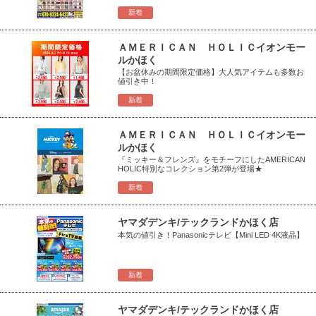
新着
ＡＭＥＲＩＣＡＮ ＨＯＬＩＣイオンモー
ルかほく
【お盆休みの期間限定価格】大人気アイテムも多数お
値引き中！
新着
ＡＭＥＲＩＣＡＮ ＨＯＬＩＣイオンモー
ルかほく
『ミッキー＆フレンズ』をモチーフにしたAMERICAN
HOLIC特別なコレクション第2弾が登場★
新着
ヤマダデンキ/テックランドかほく店
本気の値引き！Panasonicテレビ【Mini LED 4K液晶】
新着
ヤマダデンキ/テックランドかほく店