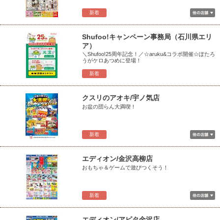
新着
Shufoo!キャンペーン事務局（石川県エリ
ア）
＼Shufoo!25周年記念！／☆aruku&コラボ開催☆ぽたろ
うがケロあつめに登場！
新着
クスリのアオキ/宇ノ気店
お盆の団らん大満喫！
新着
エディオン/金沢高柳店
おもちゃ＆ゲームで遊びつくそう！
新着
エディオン/アピタ金沢店