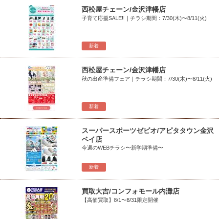
西松屋チェーン/金沢津幡店
子育て応援SALE!!｜チラシ期間：7/30(木)〜8/11(火)
新着
西松屋チェーン/金沢津幡店
秋の出産準備フェア｜チラシ期間：7/30(木)〜8/11(火)
新着
スーパースポーツゼビオ/アピタタウン金沢
ベイ店
今週のWEBチラシ〜新学期準備〜
新着
買取大吉/コンフォモール内灘店
【高価買取】8/1〜8/31限定開催