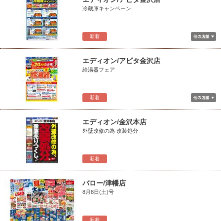
冷蔵庫キャンペーン
新着
エディオン/アピタ金沢店
給湯器フェア
新着
エディオン/金沢本店
外壁改修の為 改装処分
新着
バロー/津幡店
8月8日(土)号
新着