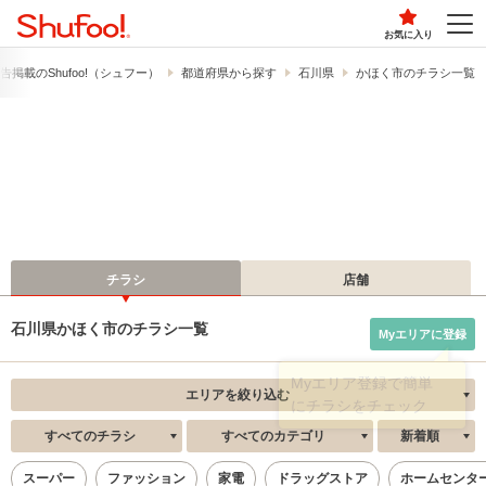
お気に入り
告掲載の​Shufoo!​（シュフー）
都道府県から探す
石川県
かほく市のチラシ一覧
チラシ
店舗
石川県かほく市のチラシ一覧
Myエリアに登録
エリアを絞り込む
すべてのチラシ
すべてのカテゴリ
新着順
スーパー
ファッション
家電
ドラッグストア
ホームセンタ