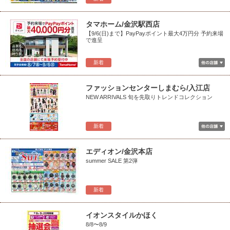
タマホーム/金沢駅西店
【9/6(日)まで】PayPayポイント最大4万円分 予約来場
で進呈
新着
ファッションセンターしまむら/入江店
NEW ARRIVALS 旬を先取りトレンドコレクション
新着
エディオン/金沢本店
summer SALE 第2弾
新着
イオンスタイルかほく
8/8〜8/9