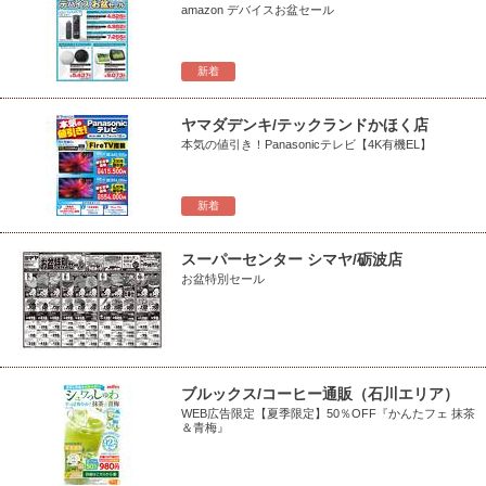
amazon デバイスお盆セール
新着
ヤマダデンキ/テックランドかほく店
本気の値引き！Panasonicテレビ【4K有機EL】
新着
スーパーセンター シマヤ/砺波店
お盆特別セール
ブルックス/コーヒー通販（石川エリア）
WEB広告限定【夏季限定】50％OFF『かんたフェ 抹茶
＆青梅』