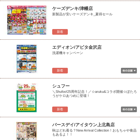
ケーズデンキ/津幡店
新製品が安いケーズデンキ_夏得セール
新着
エディオン/アピタ金沢店
洗濯機キャンペーン
新着
シュフー
＼Shufoo!25周年記念！／☆aruku&コラボ開催☆ぽたろ
うがケロあつめに登場！
新着
バースデイ/アイタウン上北島店
秋はどれ着る？New Arrival Collection！おもちゃや食品
もあるよ！！