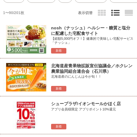
1〜90/201枚
表示切替
nosh（ナッシュ）ヘルシー・糖質と塩分
に配慮した宅配食サイト
【総額5,000円オフ！】健康的で美味しい宅配サービス
「ナッシュ」
新着
北海道産青果物拡販宣伝協議会／ホクレン
農業協同組合連合会（石川県）
北海道産のにんじんは今が旬！！
新着
シュープラザ/イオンモールかほく店
アプリ会員様限定 アプリポイント10%還元
新着