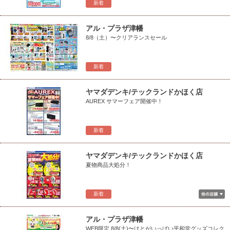
新着
アル・プラザ津幡
8/8（土）〜クリアランスセール
新着
ヤマダデンキ/テックランドかほく店
AUREX サマーフェア開催中！
新着
ヤマダデンキ/テックランドかほく店
夏物商品大処分！
新着
アル・プラザ津幡
WEB限定 8/8(土)〜はとがいっぱい平和堂グッズコレク