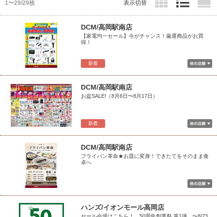
1〜29/29枚
表示切替
DCM/高岡駅南店
【家電均一セール】今がチャンス！厳選商品がお買
得！
新着
DCM/高岡駅南店
お盆SALE!（8月6日〜8月17日）
新着
DCM/高岡駅南店
フライパン革命★お皿に変身！できたてをそのまま食
卓へ
ハンズ/イオンモール高岡店
セール会場はこちら！ 50周年創業祭 第1弾 〜8/23