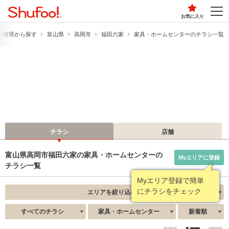
お気に入り
道府県から探す
富山県
高岡市
福田六家
家具・ホームセンターのチラシ一覧
チラシ
店舗
富山県高岡市福田六家の家具・ホームセンターの
Myエリアに登録
チラシ一覧
Myエリア登録で簡単
にチラシをチェック
エリアを絞り込む
すべてのチラシ
家具・ホームセンター
新着順