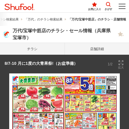
お気に入り
さがす
ラシ検索結果
「万代」のチラシ検索結果
「万代/宝塚中筋店」のチラシ・店舗情報
万代/宝塚中筋店のチラシ・セール情報（兵庫県
宝塚市）
チラシ
店舗詳細
8/7-10 月に1度の大青果祭!（お盆準備）
1/2
拡大