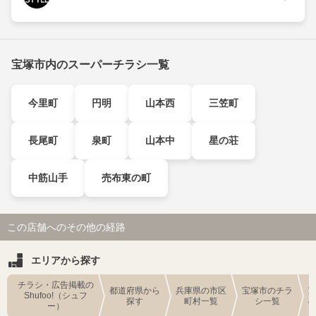
宝塚市内のスーパーチラシ一覧
今里町
円明
山本西
三笠町
長尾町
泉町
山本中
星の荘
中筋山手
売布東の町
この店舗へのその他の経路
エリアから探す
チラシ・広告掲載の
都道府県から
兵庫県の市区
宝塚市のチラ
Shufoo!（シュフ
探す
町村一覧
シ一覧
ー）