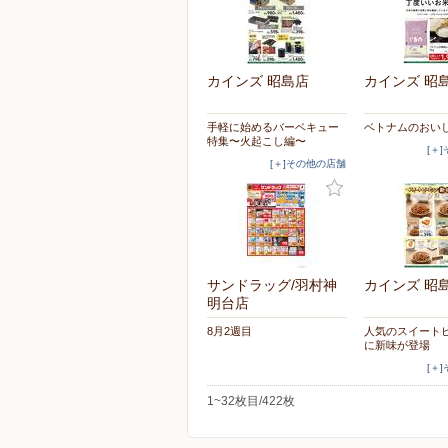
カインズ 昭島店
カインズ 昭
手軽に始めるバーベキュー
ベトナムのおい
特集〜火起こし編〜
[＋
[＋]その他の店舗
サンドラッグ/羽村神
カインズ 昭
明台店
8月2週目
人気のスイート
に新味が登場
[＋
1~32枚目/422枚