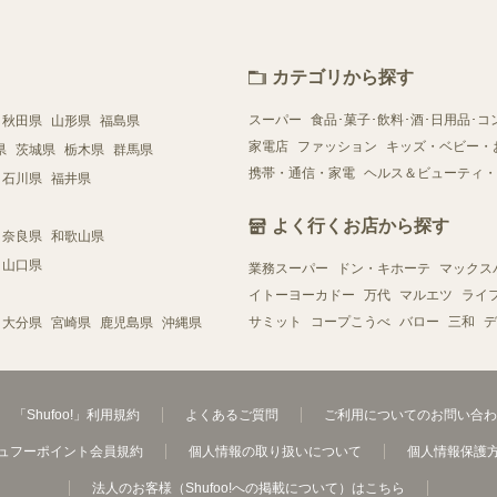
カテゴリから探す
スーパー
食品･菓子･飲料･酒･日用品･コ
秋田県
山形県
福島県
家電店
ファッション
キッズ・ベビー・
県
茨城県
栃木県
群馬県
携帯・通信・家電
ヘルス＆ビューティ・
石川県
福井県
よく行くお店から探す
奈良県
和歌山県
山口県
業務スーパー
ドン・キホーテ
マックス
イトーヨーカドー
万代
マルエツ
ライ
サミット
コープこうべ
バロー
三和
デ
大分県
宮崎県
鹿児島県
沖縄県
「Shufoo!」利用規約
よくあるご質問
ご利用についてのお問い合わ
ュフーポイント会員規約
個人情報の取り扱いについて
個人情報保護
法人のお客様（Shufoo!への掲載について）はこちら