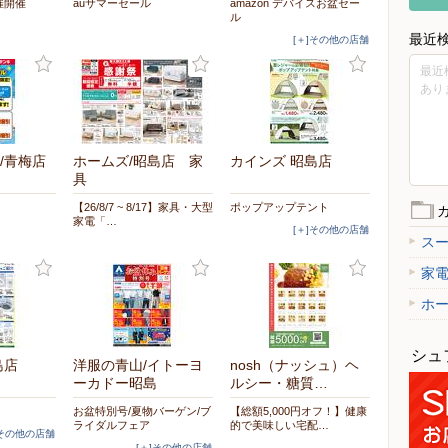
催開催
auサマーセール
amazon デバイスお盆セー
ル
最近
[＋]その他の店舗
最近
あり
/青梅店
ホームズ/昭島店 家
カインズ 昭島店
具
【26/8/7 ~ 8/17】家具・大型
ポップアップテント
家電「…
[＋]その他の店舗
ス
家
ホ
シュ
島店
洋服の青山/イトーヨ
nosh（ナッシュ）ヘ
ーカドー昭島
ルシー・糖質…
お盆特別号/夏物バーゲン/ブ
【総額5,000円オフ！】健康
ライダルフェア
的で美味しい宅配…
]その他の店舗
[＋]その他の店舗