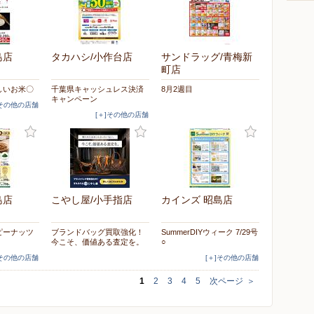
島店
タカハシ/小作台店
サンドラッグ/青梅新
町店
しいお米〇
千葉県キャッシュレス決済
8月2週目
キャンペーン
]その他の店舗
[＋]その他の店舗
島店
こやし屋/小手指店
カインズ 昭島店
ピーナッツ
ブランドバッグ買取強化！
SummerDIYウィーク 7/29号
今こそ、価値ある査定を。
○
]その他の店舗
[＋]その他の店舗
1
2
3
4
5
次ページ
＞