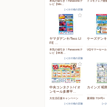
本気の値引き！Panasonicテ
ドコモフェア開
レビ【Min…
[＋]その他の店舗
ヤマダデンキ/Tecc LI
ケーズデンキ
FE …
本気の値引き！Panasonicテ
UQサマーセール
レビ【4K有…
[＋]その他の店舗
中央コンタクト/イオ
カインズ 昭
ンモール多摩平…
大生活応援キャンペーン
夏掃除 7/14号○
[＋]その他の店舗
[＋