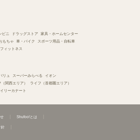
ンビニ
ドラッグストア
家具・ホームセンター
おもちゃ
車・バイク
スポーツ用品・自転車
フィットネス
バリュ
スーパーみらべる
イオン
フ（関西エリア）
ライフ（首都圏エリア）
イリーカナート
せ
Shufoo!とは
方針