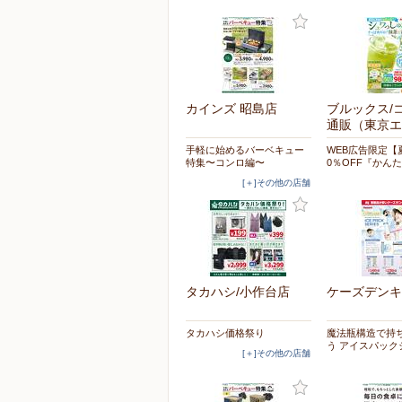
カインズ 昭島店
ブルックス/
通販（東京エ
手軽に始めるバーベキュー
WEB広告限定【
特集〜コンロ編〜
0％OFF『かん
[＋]その他の店舗
タカハシ/小作台店
ケーズデンキ
タカハシ価格祭り
魔法瓶構造で持
う アイスパック
[＋]その他の店舗