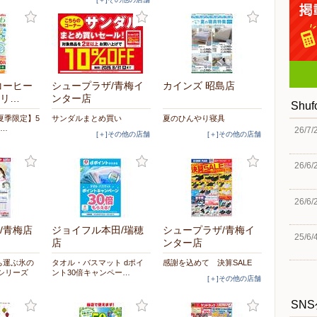
コーヒー
シュープラザ/青梅イ
カインズ 昭島店
リ…
ンター店
Shu
夏季限定】5
サンダルまとめ買い
夏のひんやり寝具
た…
26/7/
[＋]その他の店舗
[＋]その他の店舗
26/6/
26/6/
/青梅店
ジョイフル本田/瑞穂
シュープラザ/青梅イ
25/6/
店
ンター店
ち運ぶ氷の
タオル・バスマット dポイ
感謝を込めて 決算SALE
シリーズ
ント30倍キャンペー…
[＋]その他の店舗
SN