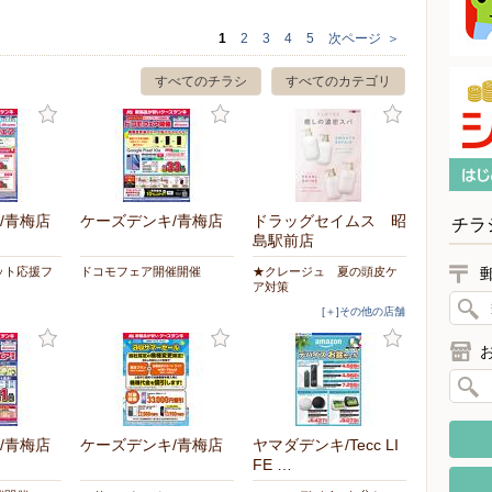
1
2
3
4
5
次ページ
＞
すべてのチラシ
すべてのカテゴリ
/青梅店
ケーズデンキ/青梅店
ドラッグセイムス 昭
チラ
島駅前店
ット応援フ
ドコモフェア開催開催
★クレージュ 夏の頭皮ケ
ア対策
[＋]その他の店舗
/青梅店
ケーズデンキ/青梅店
ヤマダデンキ/Tecc LI
FE …