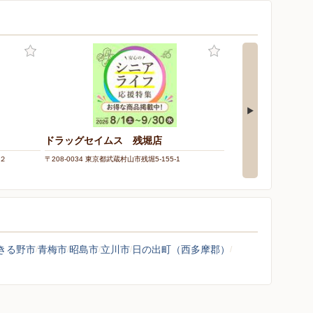
ドラッグセイムス 残堀店
ドラッグセイムス
－２
〒208-0034 東京都武蔵村山市残堀5-155-1
〒190-1214 東京都西
４
きる野市
青梅市
昭島市
立川市
日の出町（西多摩郡）