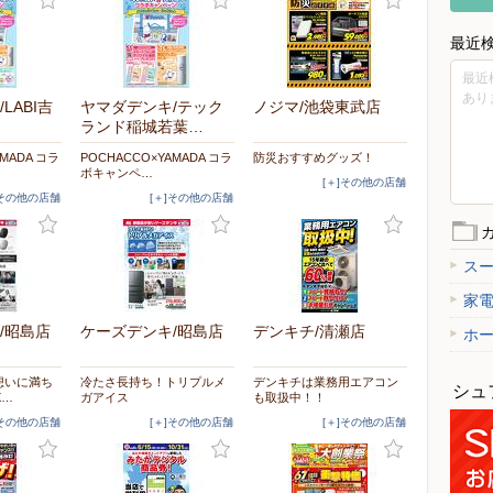
最近
最近
あり
LABI吉
ヤマダデンキ/テック
ノジマ/池袋東武店
ランド稲城若葉…
AMADA コラ
POCHACCO×YAMADA コラ
防災おすすめグッズ！
ボキャンペ…
[＋]その他の店舗
]その他の店舗
[＋]その他の店舗
ス
家
/昭島店
ケーズデンキ/昭島店
デンキチ/清瀬店
ホ
想いに満ち
冷たさ長持ち！トリプルメ
デンキチは業務用エアコン
シュ
X…
ガアイス
も取扱中！！
]その他の店舗
[＋]その他の店舗
[＋]その他の店舗