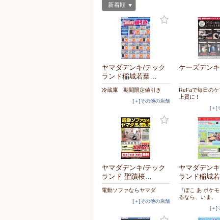
新着順
ヤマダデンキ/テック
ケーズデンキ
ランド稲城若葉…
冷蔵庫 期間限定値引き
ReFaで毎日の
上質に！
[＋]その他の店舗
[＋
ヤマダデンキ/テック
ヤマダデンキ
ランド 聖蹟桜…
ランド稲城若
電動ソファならヤマダ
『ぽこ あ ポケ
るなら、いま。
[＋]その他の店舗
[＋