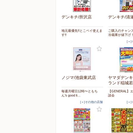
デンキチ/所沢店
デンキチ/清
地元最優先!!とこペイ使えま
ご購入のチャン
す!!
冷蔵庫が値下げ
[＋
ノジマ/池袋東武店
ヤマダデンキ
ランド稲城若
毎週月曜日12時〜ともち
【GENERAL】
ん's good li…
談会
[＋]その他の店舗
[＋