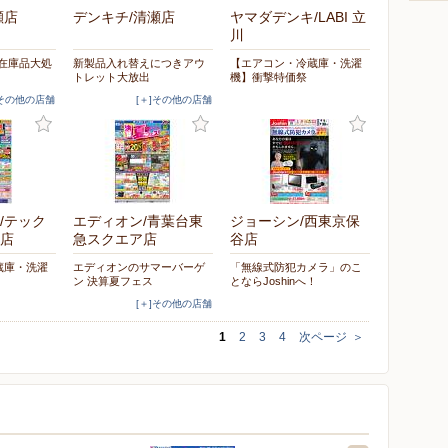
瀬店
デンキチ/清瀬店
ヤマダデンキ/LABI 立
川
・在庫品大処
新製品入れ替えにつきアウ
【エアコン・冷蔵庫・洗濯
トレット大放出
機】衝撃特価祭
]その他の店舗
[＋]その他の店舗
/テック
エディオン/青葉台東
ジョーシン/西東京保
店
急スクエア店
谷店
蔵庫・洗濯
エディオンのサマーバーゲ
「無線式防犯カメラ」のこ
ン 決算夏フェス
とならJoshinへ！
[＋]その他の店舗
1
2
3
4
次ページ
＞