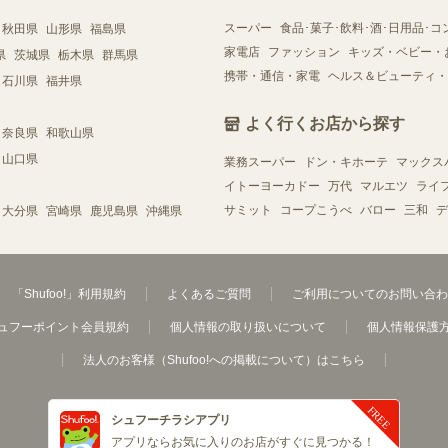
スーパー
食品･菓子･飲料･酒･日用品･コ
秋田県
山形県
福島県
家電店
ファッション
キッズ・ベビー・
県
茨城県
栃木県
群馬県
携帯・通信・家電
ヘルス＆ビューティ・
石川県
福井県
よく行くお店から探す
奈良県
和歌山県
山口県
業務スーパー
ドン・キホーテ
マックス
イトーヨーカドー
万代
マルエツ
ライ
サミット
コープこうべ
バロー
三和
デ
大分県
宮崎県
鹿児島県
沖縄県
「Shufoo!」利用規約
よくあるご質問
ご利用についてのお問い合わ
ュフーポイント会員規約
個人情報の取り扱いについて
個人情報保護
法人のお客様（Shufoo!への掲載について）はこちら
シュフーチラシアプリ
アプリならお気に入りのお店がすぐに見つかる！