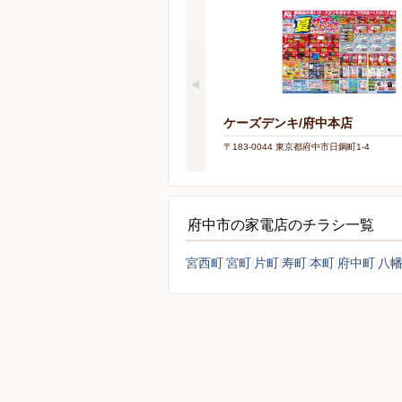
ケーズデンキ/府中本店
〒183-0044 東京都府中市日鋼町1-4
府中市の家電店のチラシ一覧
宮西町
宮町
片町
寿町
本町
府中町
八