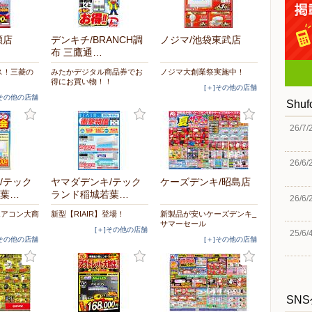
瀬店
デンキチ/BRANCH調
ノジマ/池袋東武店
布 三鷹通…
ス！三菱の
みたかデジタル商品券でお
ノジマ大創業祭実施中！
！
得にお買い物！！
[＋]その他の店舗
]その他の店舗
Shu
26/7/
26/6/
/テック
ヤマダデンキ/テック
ケーズデンキ/昭島店
葉…
ランド稲城若葉…
26/6/
エアコン大商
新型【RIAIR】登場！
新製品が安いケーズデンキ_
サマーセール
[＋]その他の店舗
25/6/
]その他の店舗
[＋]その他の店舗
SN