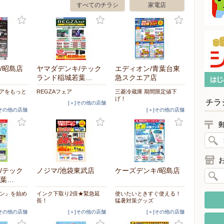
すべてのチラシ
家電店
/昭島店
ヤマダデンキ/テック
エディオン/青葉台東
ランド稲城若葉…
急スクエア店
ケアをもっと
REGZAフェア
三菱冷蔵庫 期間限定値下
げ！
チラ
[＋]その他の店舗
]その他の店舗
[＋]その他の店舗
/テック
ノジマ/池袋東武店
ケーズデンキ/昭島店
葉…
モン』を始め
インク下取り2倍★緊急延
使いたいときすぐ使える！
長！
猛暑対策グッズ
]その他の店舗
[＋]その他の店舗
[＋]その他の店舗