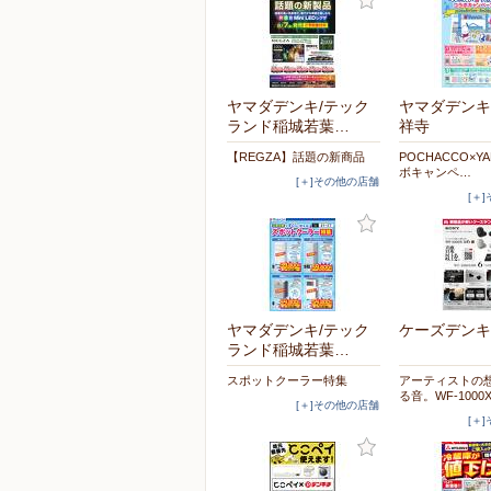
ヤマダデンキ/テック
ヤマダデンキ/
ランド稲城若葉…
祥寺
【REGZA】話題の新商品
POCHACCO×Y
ボキャンペ…
[＋]その他の店舗
[＋
ヤマダデンキ/テック
ケーズデンキ
ランド稲城若葉…
スポットクーラー特集
アーティストの
る音。WF-1000
[＋]その他の店舗
[＋