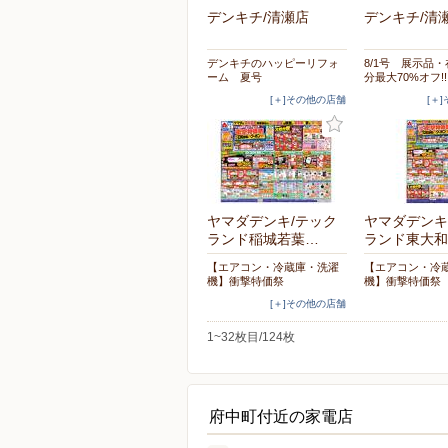
デンキチ/清瀬店
デンキチ/清
デンキチのハッピーリフォ
8/1号 展示品
ーム 夏号
分最大70%オフ!!
[＋]その他の店舗
[＋
ヤマダデンキ/テック
ヤマダデンキ
ランド稲城若葉…
ランド東大和
【エアコン・冷蔵庫・洗濯
【エアコン・冷
機】衝撃特価祭
機】衝撃特価祭
[＋]その他の店舗
1~32枚目/124枚
府中町付近の家電店