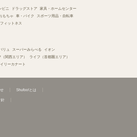
ンビニ
ドラッグストア
家具・ホームセンター
おもちゃ
車・バイク
スポーツ用品・自転車
フィットネス
バリュ
スーパーみらべる
イオン
フ（関西エリア）
ライフ（首都圏エリア）
イリーカナート
せ
Shufoo!とは
方針