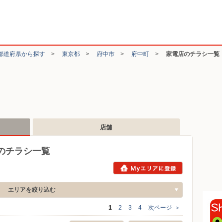
都道府県から探す
>
東京都
>
府中市
>
府中町
>
家電店のチラシ一覧
店舗
のチラシ一覧
エリアを絞り込む
1
2
3
4
次ページ
＞