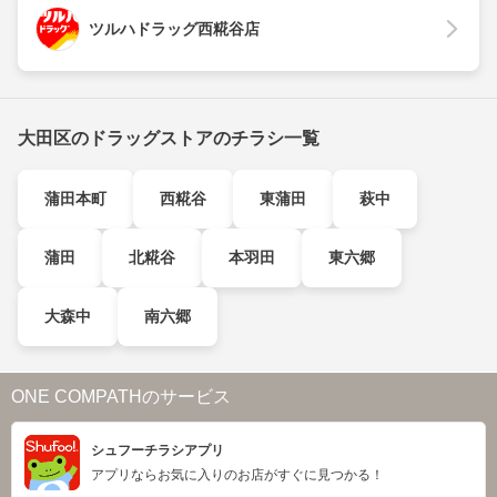
ツルハドラッグ西糀谷店
大田区のドラッグストアのチラシ一覧
蒲田本町
西糀谷
東蒲田
萩中
蒲田
北糀谷
本羽田
東六郷
大森中
南六郷
ONE COMPATHのサービス
シュフーチラシアプリ
アプリならお気に入りのお店がすぐに見つかる！