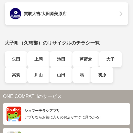
買取大吉/大田原美原店
大子町（久慈郡）のリサイクルのチラシ一覧
矢田
上岡
池田
芦野倉
大子
冥賀
川山
山田
塙
初原
ONE COMPATHのサービス
シュフーチラシアプリ
アプリならお気に入りのお店がすぐに見つかる！