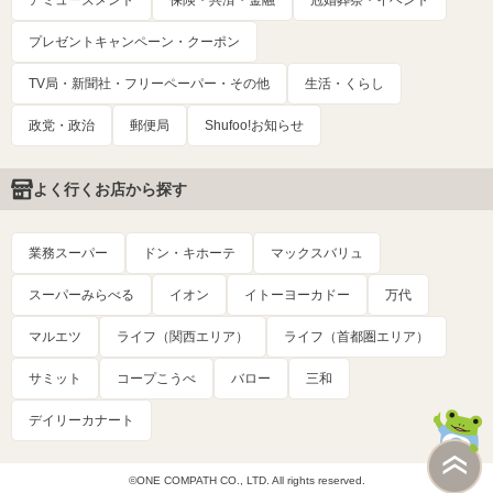
アミューズメント
保険・共済・金融
冠婚葬祭・イベント
プレゼントキャンペーン・クーポン
TV局・新聞社・フリーペーパー・その他
生活・くらし
政党・政治
郵便局
Shufoo!お知らせ
よく行くお店から探す
業務スーパー
ドン・キホーテ
マックスバリュ
スーパーみらべる
イオン
イトーヨーカドー
万代
マルエツ
ライフ（関西エリア）
ライフ（首都圏エリア）
サミット
コープこうべ
バロー
三和
デイリーカナート
©ONE COMPATH CO., LTD. All rights reserved.