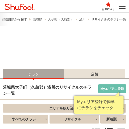
お気に入り
都道府県から探す
茨城県
大子町（久慈郡）
浅川
リサイクルのチラシ一覧
チラシ
店舗
茨城県大子町（久慈郡）浅川のリサイクルのチラ
Myエリアに登録
シ一覧
Myエリア登録で簡単
にチラシをチェック
エリアを絞り込む
すべてのチラシ
リサイクル
新着順