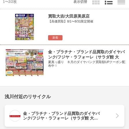
1〜2/2枚
表示切替
買取大吉/大田原美原店
【高価買取】8/1〜8/31限定開催
新着
金・プラチナ・ブランド品買取のダイヤバ
ンク/フジヤ・ラフォーレ（サラダ館 大
子...
夏真っ盛り ８月のダイヤバンク買取額UPクーポン配
布中！
浅川付近のリサイクル
金・プラチナ・ブランド品買取のダイヤバ
ンク/フジヤ・ラフォーレ（サラダ館 大子
池田店）