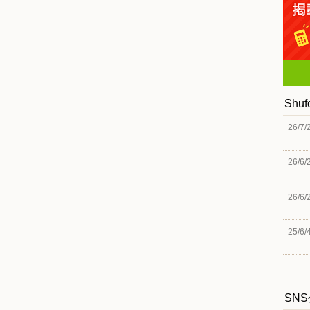
Shu
26/7/
26/6/
26/6/
25/6/
SN