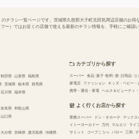
）のチラシ一覧ページです。茨城県久慈郡大子町北田気周辺店舗のお得
!（シュフー）ではお近くの店舗で使える最新のチラシ情報を、手軽にご確
カテゴリから探す
スーパー
食品･菓子･飲料･酒･日用品･コ
秋田県
山形県
福島県
家電店
ファッション
キッズ・ベビー・
県
茨城県
栃木県
群馬県
携帯・通信・家電
ヘルス＆ビューティ・
石川県
福井県
よく行くお店から探す
奈良県
和歌山県
山口県
業務スーパー
ドン・キホーテ
マックス
イトーヨーカドー
万代
マルエツ
ライ
サミット
コープこうべ
バロー
三和
デ
大分県
宮崎県
鹿児島県
沖縄県