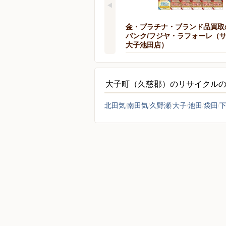
金・プラチナ・ブランド品買取
バンク/フジヤ・ラフォーレ（
大子池田店）
〒319-3526 茨城県久慈郡大子町大子６９９
大子町（久慈郡）のリサイクル
北田気
南田気
久野瀬
大子
池田
袋田