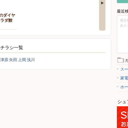
最近
のダイヤ
サラダ館
最近
あり
のチラシ一覧
下津原
矢田
上岡
浅川
ス
家
ホ
シュ