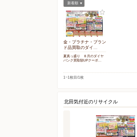
新着順
金・プラチナ・ブラン
ド品買取のダイ…
夏真っ盛り ８月のダイヤ
バンク買取額UPクーポ…
1~1枚目/1枚
北田気付近のリサイクル