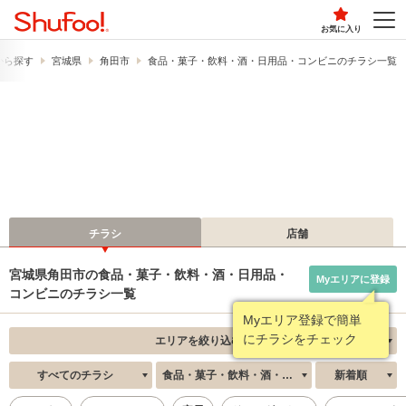
お気に入り
から探す
宮城県
角田市
食品・菓子・飲料・酒・日用品・コンビニのチラシ一覧
チラシ
店舗
宮城県角田市の食品・菓子・飲料・酒・日用品・
Myエリアに登録
コンビニのチラシ一覧
Myエリア登録で簡単
にチラシをチェック
エリアを絞り込む
すべてのチラシ
食品・菓子・飲料・酒・日用品・コンビニ
新着順