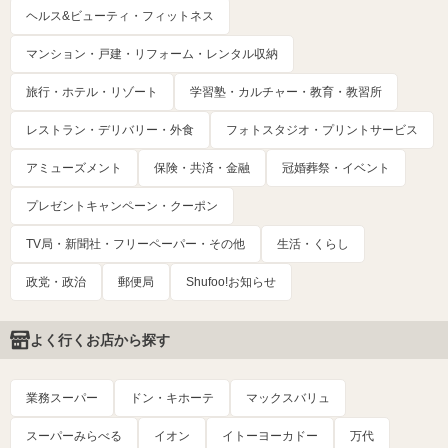
ヘルス&ビューティ・フィットネス
マンション・戸建・リフォーム・レンタル収納
旅行・ホテル・リゾート
学習塾・カルチャー・教育・教習所
レストラン・デリバリー・外食
フォトスタジオ・プリントサービス
アミューズメント
保険・共済・金融
冠婚葬祭・イベント
プレゼントキャンペーン・クーポン
TV局・新聞社・フリーペーパー・その他
生活・くらし
政党・政治
郵便局
Shufoo!お知らせ
よく行くお店から探す
業務スーパー
ドン・キホーテ
マックスバリュ
スーパーみらべる
イオン
イトーヨーカドー
万代