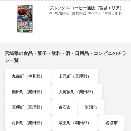
ブルックス/コーヒー通販（宮城エリア）
WEB広告限定【夏季限定】34％OFF『水出し珈琲』
宮城県の食品・菓子・飲料・酒・日用品・コンビニのチラ
シ一覧
丸森町（伊具郡）
山元町（亘理郡）
柴田町（柴田郡）
大河原町（柴田郡）
亘理町（亘理郡）
白石市
岩沼市
村田町（柴田郡）
蔵王町（刈田郡）
名取市