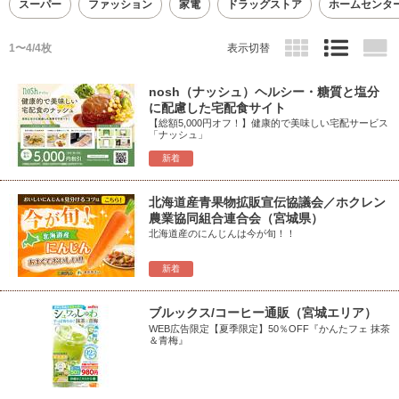
スーパー
ファッション
家電
ドラッグストア
ホームセンタ
1〜4/4枚
表示切替
nosh（ナッシュ）ヘルシー・糖質と塩分
に配慮した宅配食サイト
【総額5,000円オフ！】健康的で美味しい宅配サービス
「ナッシュ」
新着
北海道産青果物拡販宣伝協議会／ホクレン
農業協同組合連合会（宮城県）
北海道産のにんじんは今が旬！！
新着
ブルックス/コーヒー通販（宮城エリア）
WEB広告限定【夏季限定】50％OFF『かんたフェ 抹茶
＆青梅』