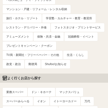
ヘルス&ビューティ・フィットネス
マンション・戸建・リフォーム・レンタル収納
旅行・ホテル・リゾート
学習塾・カルチャー・教育・教習所
レストラン・デリバリー・外食
フォトスタジオ・プリントサービス
アミューズメント
保険・共済・金融
冠婚葬祭・イベント
プレゼントキャンペーン・クーポン
TV局・新聞社・フリーペーパー・その他
生活・くらし
政党・政治
郵便局
Shufoo!お知らせ
よく行くお店から探す
業務スーパー
ドン・キホーテ
マックスバリュ
スーパーみらべる
イオン
イトーヨーカドー
万代