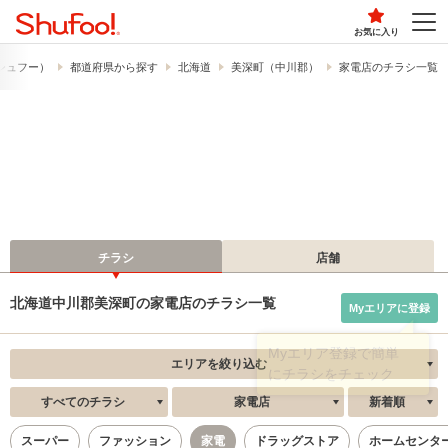
お気に入り
​（シュフー）
都道府県から探す
北海道
美深町（中川郡）
家電店のチラシ一覧
チラシ
店舗
北海道中川郡美深町の家電店のチラシ一覧
Myエリアに登録
エリアを絞り込む
すべてのチラシ
家電店
新着順
スーパー
ファッション
家電
ドラッグストア
ホームセンタ