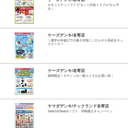
セキュリティソフトで“ネット詐欺トラブル”から守
る！
ケーズデンキ/名寄店
＼通学や外遊びでの暑さ対策に／ひんやり長続きネッ
ククーラー
ケーズデンキ/名寄店
期間限定！キヤノンの一眼カメラがお買い得！
ヤマダデンキ/テックランド名寄店
Switch2/Switchソフト 同時購入キャンペーン