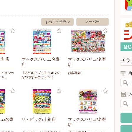
すべてのチラシ
スーパー
士別店
マックスバリュ/名寄
マックスバリュ/名寄
チラ
店
店
リ】イオンの
【iAEONアプリ】イオンの
お盆準備
チャ！
なつやすみガッチャ！
ュ/名寄
ザ・ビッグ/士別店
マックスバリュ/名寄
店