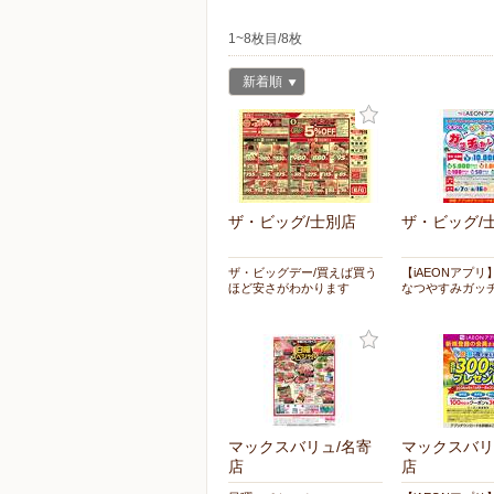
1~8枚目/8枚
新着順
ザ・ビッグ/士別店
ザ・ビッグ/
ザ・ビッグデー/買えば買う
【iAEONアプ
ほど安さがわかります
なつやすみガッ
マックスバリュ/名寄
マックスバリ
店
店