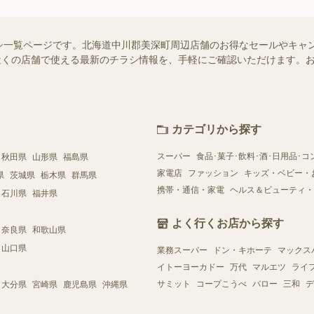
シ一覧ページです。北海道中川郡美深町周辺店舗のお得なセールやキャ
ではお近くの店舗で使える最新のチラシ情報を、手軽にご確認いただけます
カテゴリから探す
スーパー
食品･菓子･飲料･酒･日用品･コ
秋田県
山形県
福島県
家電店
ファッション
キッズ・ベビー・
県
茨城県
栃木県
群馬県
携帯・通信・家電
ヘルス＆ビューティ・
石川県
福井県
よく行くお店から探す
奈良県
和歌山県
山口県
業務スーパー
ドン・キホーテ
マックス
イトーヨーカドー
万代
マルエツ
ライ
サミット
コープこうべ
バロー
三和
デ
大分県
宮崎県
鹿児島県
沖縄県