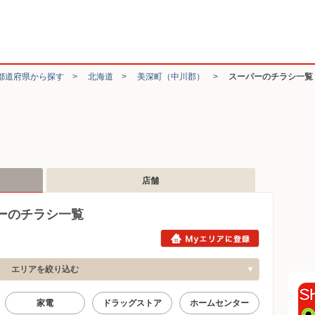
都道府県から探す
>
北海道
>
美深町（中川郡）
>
スーパーのチラシ一覧
店舗
ーのチラシ一覧
エリアを絞り込む
家電
ドラッグストア
ホームセンター