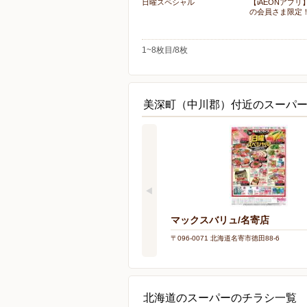
日曜スペシャル
【iAEONアプ
の会員さま限定
1~8枚目/8枚
美深町（中川郡）付近のスーパ
マックスバリュ/名寄店
〒096-0071 北海道名寄市徳田88-6
北海道のスーパーのチラシ一覧