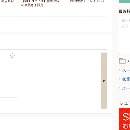
リ】新規登録
【iAEONアプリ】新規登録
【WEB専用】アレチャレ4
！
の会員さま限定！
最近
最近
あり
ー
ス
家
ホ
シュ