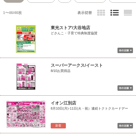
1〜46/46枚
表示切替
東光ストア/大谷地店
どさんこ・子育て特典制度協賛
スーパーアークス/イースト
8/10お買得品
イオン江別店
8月10日(月)-11日(火・祝）連続トクトクカードデー
新着