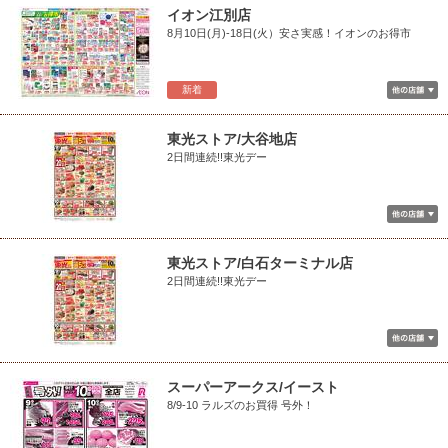
イオン江別店
8月10日(月)-18日(火）安さ実感！イオンのお得市
新着
東光ストア/大谷地店
2日間連続!!東光デー
東光ストア/白石ターミナル店
2日間連続!!東光デー
スーパーアークス/イースト
8/9-10 ラルズのお買得 号外！