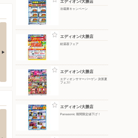
エディオン/大勝店
冷蔵庫キャンペーン
エディオン/大勝店
給湯器フェア
福井エリア)
クスリのアオキ/勝山旭店
Shu
エディオン/大勝店
〒911-0803 福井県勝山市旭町1-139
〒000-00
エディオンサマーバーゲン 決算夏
フェス!
エディオン/大勝店
Panasonic 期間限定値下げ！