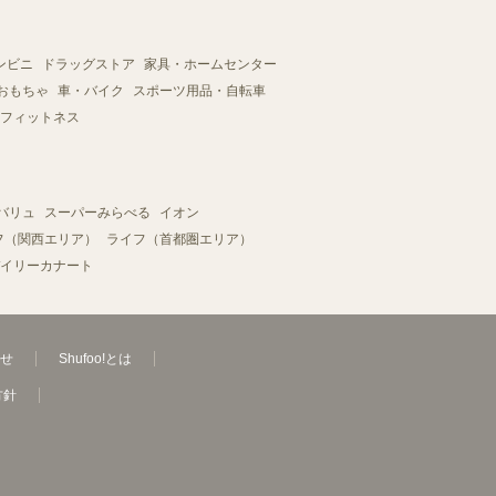
ンビニ
ドラッグストア
家具・ホームセンター
おもちゃ
車・バイク
スポーツ用品・自転車
フィットネス
バリュ
スーパーみらべる
イオン
フ（関西エリア）
ライフ（首都圏エリア）
イリーカナート
せ
Shufoo!とは
方針