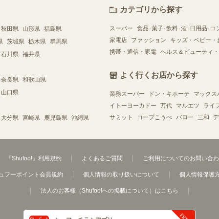
カテゴリから探す
スーパー
食品･菓子･飲料･酒･日用品･コ
秋田県
山形県
福島県
家電店
ファッション
キッズ・ベビー・
県
茨城県
栃木県
群馬県
携帯・通信・家電
ヘルス＆ビューティ・
石川県
福井県
よく行くお店から探す
奈良県
和歌山県
山口県
業務スーパー
ドン・キホーテ
マックス
イトーヨーカドー
万代
マルエツ
ライ
サミット
コープこうべ
バロー
三和
デ
大分県
宮崎県
鹿児島県
沖縄県
「Shufoo!」利用規約
よくあるご質問
ご利用についてのお問い合わ
ュフーポイント会員規約
個人情報の取り扱いについて
個人情報保護
法人のお客様（Shufoo!への掲載について）はこちら