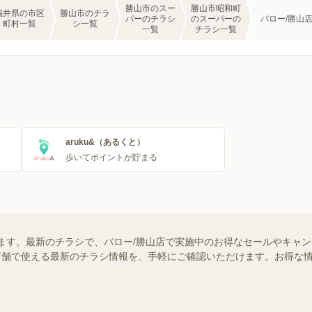
勝山市のスー
勝山市昭和町
福井県の市区
勝山市のチラ
パーのチラシ
のスーパーの
バロー/勝山
町村一覧
シ一覧
一覧
チラシ一覧
aruku&（あるくと）
歩いてポイントが貯まる
ます。最新のチラシで、バロー/勝山店で実施中のお得なセールやキャ
近くの店舗で使える最新のチラシ情報を、手軽にご確認いただけます。お得な