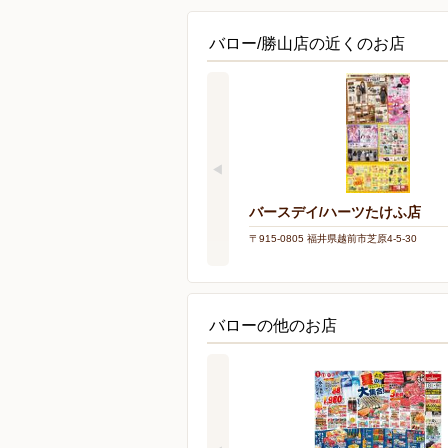
バロー/勝山店の近くのお店
バースデイ/ハーツたけふ店
〒915-0805 福井県越前市芝原4-5-30
バローの他のお店