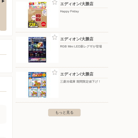
エディオン/大勝店
Happy Friday
バロー/米松店
バロー
田一丁目206番地
〒910-0851 福井市米松2-21-18
〒918-8
エディオン/大勝店
RGB Mini LED新レグザが登場
エディオン/大勝店
三菱冷蔵庫 期間限定値下げ！
もっと見る