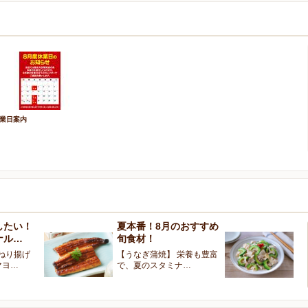
業日案内
したい！
夏本番！8月のおすすめ
バ
ナル…
旬食材！
楽
t ひねり揚げ
【うなぎ蒲焼】 栄養も豊富
簡
マヨ…
で、夏のスタミナ…
と