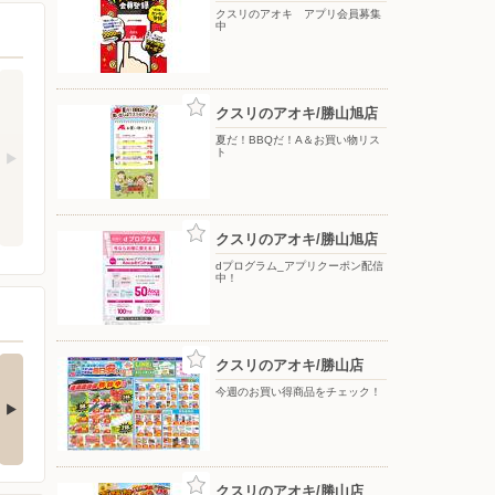
クスリのアオキ アプリ会員募集
中
クスリのアオキ/勝山旭店
夏だ！BBQだ！A＆お買い物リス
ト
クスリのアオキ/勝山旭店
dプログラム_アプリクーポン配信
中！
ローから「おうちで
お盆限定！ルビットポ
クスリのアオキ/勝山店
しくレシピ」を…
イントプラスのご…
今週のお買い得商品をチェック！
単エスニック！「ゴーヤ
スーパーマーケットバロー
豚ばらのナンプラー…
では、おトクにポイン…
クスリのアオキ/勝山店