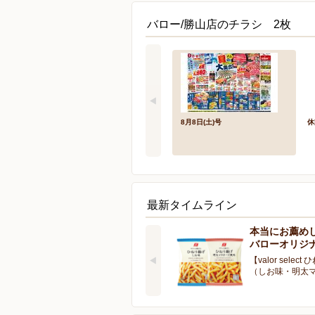
バロー/勝山店のチラシ 2枚
8月8日(土)号
休
最新タイムライン
本当にお薦め
バローオリジ
【valor selec
（しお味・明太