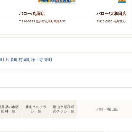
バロー/丸岡店
バロー/大和田店
〒910-0233 坂井市丸岡町東陽2-33
〒910-0836 福井市大和
本町
片瀬町
村岡町浄土寺
栄町
福井県の市区
勝山市のチラ
勝山市昭和町
バロー/勝山店
町村一覧
シ一覧
のチラシ一覧