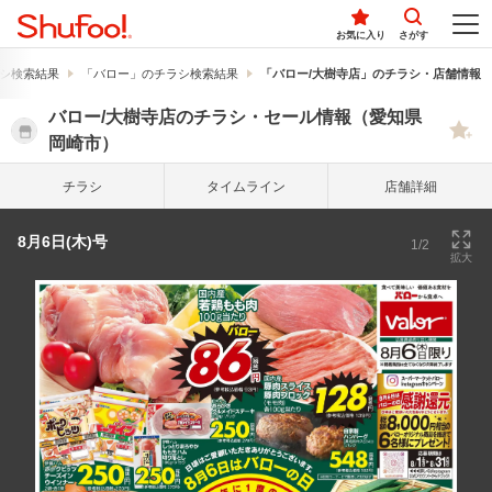
お気に入り
さがす
シ検索結果
「バロー」のチラシ検索結果
「バロー/大樹寺店」のチラシ・店舗情報
バロー/大樹寺店のチラシ・セール情報（愛知県
岡崎市）
チラシ
タイム
ライン
店舗詳細
8月6日(木)号
1/2
拡大