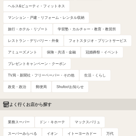
ヘルス&ビューティ・フィットネス
マンション・戸建・リフォーム・レンタル収納
旅行・ホテル・リゾート
学習塾・カルチャー・教育・教習所
レストラン・デリバリー・外食
フォトスタジオ・プリントサービス
アミューズメント
保険・共済・金融
冠婚葬祭・イベント
プレゼントキャンペーン・クーポン
TV局・新聞社・フリーペーパー・その他
生活・くらし
政党・政治
郵便局
Shufoo!お知らせ
よく行くお店から探す
業務スーパー
ドン・キホーテ
マックスバリュ
スーパーみらべる
イオン
イトーヨーカドー
万代