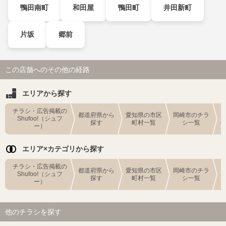
鴨田南町
和田屋
鴨田町
井田新町
片坂
郷前
この店舗へのその他の経路
エリアから探す
チラシ・広告掲載の
都道府県から
愛知県の市区
岡崎市のチラ
Shufoo!（シュフ
探す
町村一覧
シ一覧
ー）
エリア×カテゴリから探す
チラシ・広告掲載の
都道府県から
愛知県の市区
岡崎市のチラ
Shufoo!（シュフ
探す
町村一覧
シ一覧
ー）
他のチラシを探す