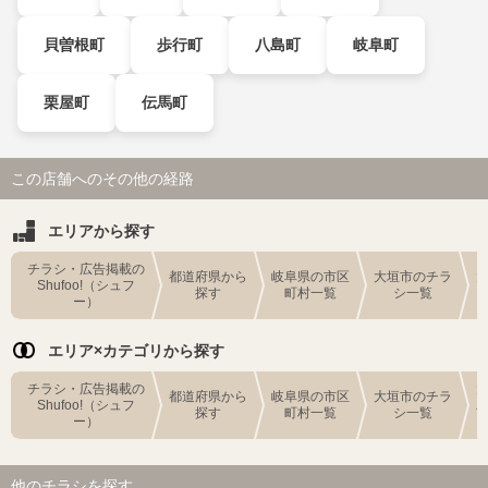
貝曽根町
歩行町
八島町
岐阜町
栗屋町
伝馬町
この店舗へのその他の経路
エリアから探す
チラシ・広告掲載の
都道府県から
岐阜県の市区
大垣市のチラ
Shufoo!（シュフ
探す
町村一覧
シ一覧
ー）
エリア×カテゴリから探す
チラシ・広告掲載の
都道府県から
岐阜県の市区
大垣市のチラ
Shufoo!（シュフ
探す
町村一覧
シ一覧
ー）
他のチラシを探す