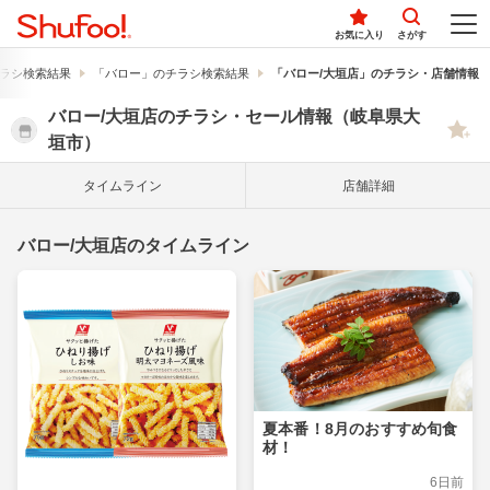
お気に入り
さがす
ラシ検索結果
「バロー」のチラシ検索結果
「バロー/大垣店」のチラシ・店舗情報
バロー/大垣店のチラシ・セール情報（岐阜県大
垣市）
タイム
ライン
店舗詳細
バロー/大垣店のタイムライン
夏本番！8月のおすすめ旬食
材！
6日前