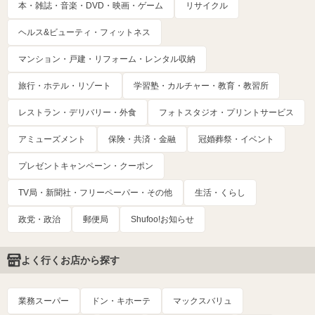
本・雑誌・音楽・DVD・映画・ゲーム
リサイクル
ヘルス&ビューティ・フィットネス
マンション・戸建・リフォーム・レンタル収納
旅行・ホテル・リゾート
学習塾・カルチャー・教育・教習所
レストラン・デリバリー・外食
フォトスタジオ・プリントサービス
アミューズメント
保険・共済・金融
冠婚葬祭・イベント
プレゼントキャンペーン・クーポン
TV局・新聞社・フリーペーパー・その他
生活・くらし
政党・政治
郵便局
Shufoo!お知らせ
よく行くお店から探す
業務スーパー
ドン・キホーテ
マックスバリュ