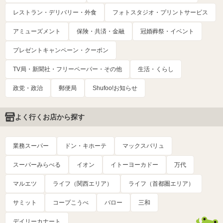
レストラン・デリバリー・外食
フォトスタジオ・プリントサービス
アミューズメント
保険・共済・金融
冠婚葬祭・イベント
プレゼントキャンペーン・クーポン
TV局・新聞社・フリーペーパー・その他
生活・くらし
政党・政治
郵便局
Shufoo!お知らせ
よく行くお店から探す
業務スーパー
ドン・キホーテ
マックスバリュ
スーパーみらべる
イオン
イトーヨーカドー
万代
マルエツ
ライフ（関西エリア）
ライフ（首都圏エリア）
サミット
コープこうべ
バロー
三和
デイリーカナート