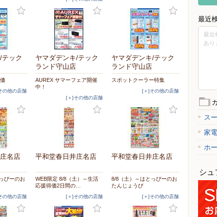
最近
最近
あり
/テック
ヤマダデンキ/テック
ヤマダデンキ/テック
ランド守山店
ランド守山店
特価
AUREX サマーフェア開催
スポットクーラー特集
中！
]その他の店舗
[＋]その他の店舗
[＋]その他の店舗
ス
家
ホ
庄名店
平和堂春日井庄名店
平和堂春日井庄名店
シュ
とっぴーのお
WEB限定 8/8（土）～生活
8/8（土）～はとっぴーのお
応援得価2日間の…
たんじょうび
]その他の店舗
[＋]その他の店舗
[＋]その他の店舗