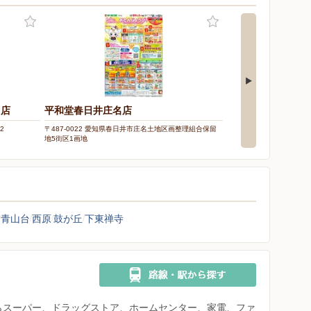
山店
平和堂春日井庄名店
東京靴流通センタ
志段味店
2
〒487-0022 愛知県春日井市庄名土地区画整理組合保留
地5街区1画地
〒463-0018 愛知県名古
青山台
西原
鼓が丘
下東禅寺
県からスーパー、ドラッグストア、ホームセンター、家電、ファ