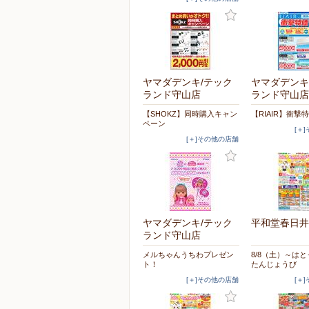
ヤマダデンキ/テック
ヤマダデンキ
ランド守山店
ランド守山店
【SHOKZ】同時購入キャン
【RIAIR】衝撃
ペーン
[＋
[＋]その他の店舗
ヤマダデンキ/テック
平和堂春日井
ランド守山店
メルちゃんうちわプレゼン
8/8（土）～は
ト！
たんじょうび
[＋]その他の店舗
[＋