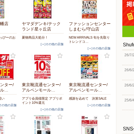
幡店
ヤマダデンキ/テック
ファッションセンター
ランド星ヶ丘店
しまむら/守山店
とっぴーのお
夏物商品大処分！
NEW ARRIVALS 旬を先取り
トレンドコ…
Shu
[＋]その他の店舗
[＋]その他の店舗
26/7/
26/6/
ンター/
東京靴流通センター/
東京靴流通センター/
26/6/
ル…
アルペンモール…
アルペンモール…
買い
アプリ会員様限定 アプリポ
感謝を込めて 決算SALE
25/6/
イント10%還元
]その他の店舗
[＋]その他の店舗
[＋]その他の店舗
SN