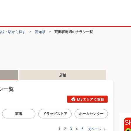
路線・駅から探す
>
愛知県
>
荒田駅周辺のチラシ一覧
店舗
シ一覧
家電
ドラッグストア
ホームセンター
1
2
3
4
5
次ページ
＞