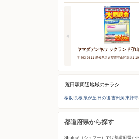
ヤマダデンキ/テックランド守
〒463-0811 愛知県名古屋市守山区深沢1-10
荒田駅周辺地域のチラシ
桜坂
長根
泉が丘
日の後
吉田洞
東禅寺
都道府県から探す
Shufoo!（シュフー）では都道府