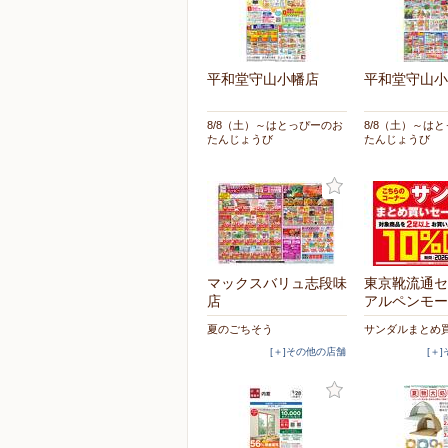
平和堂守山小幡店
平和堂守山小
8/8（土）～はとっぴーのお
8/8（土）～は
たんじょうび
たんじょうび
マックスバリュ志段味
東京靴流通セ
店
アルペンモー
夏のごちそう
サンダルまとめ
[＋]その他の店舗
[＋