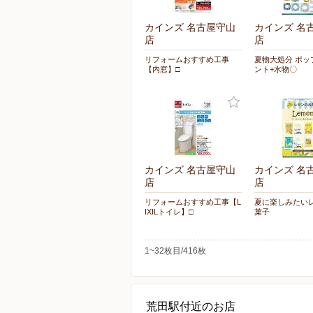
カインズ 名古屋守山
カインズ 名
店
店
リフォームおすすめ工事
夏物大処分 ポッ
【内窓】□
ント+水物〇
カインズ 名古屋守山
カインズ 名
店
店
リフォームおすすめ工事【L
夏に楽しみたい
IXILトイレ】□
菓子
1~32枚目/416枚
荒田駅付近のお店