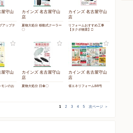
古屋守山
カインズ 名古屋守山
カインズ 名古屋守山
店
店
プアップテ
夏物大処分 移動式クーラー
リフォームおすすめ工事
〇
【タクボ物置】□
古屋守山
カインズ 名古屋守山
カインズ 名古屋守山
店
店
レモンのお
夏物大処分 日傘〇
省エネリフォーム8/8号
1
2
3
4
5
次ページ
＞