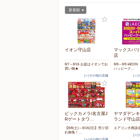
新着順
イオン守山店
マックスバリ
店
8/7～8/16 お盆はイオンでお
8/8～8/9 iAE
買い物★
ハッピーク…
[＋]その他の店舗
[＋
ビックカメラ/名古屋J
ヤマダデンキ
Rゲートタワ…
ランド守山店
【8/8(土)～8/16(日)】売り切
エアコン大商談
れ御免！…
[＋
[＋]その他の店舗