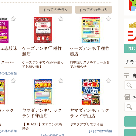
すべてのチラシ
すべてのカテゴリ
ュ志段味
ケーズデンキ/千種竹
ケーズデンキ/千種竹
越店
越店
チラ
ON スーパー
ケーズデンキでPayPay使っ
熱中症リスクをアラーム音
てお買い物！
でお知らせ
]その他の店舗
/テック
ヤマダデンキ/テック
ヤマダデンキ/テック
ランド守山店
ランド守山店
会
【HITACHI】エアコン大商
ヤマダアプリでポイ活
談会
]その他の店舗
[＋]その他の店舗
[＋]その他の店舗