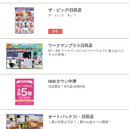
ザ・ビッグ/日田店
ザ・ビッグ ８／７
新着
ワークマンプラス日田店
8/7～8/9 ワークマンのリカバリーウエアに最上位コス
モスが登場！
ゆめタウン中津
当店限定！8/7(金)全館5倍_
オートバックス/・日田店
＼暑さ対策は万全？／夏のお盆セール開催！