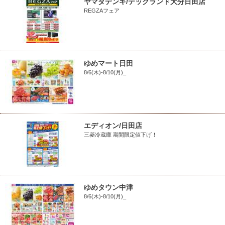
ヤマダデンキ/テックランド大分日田店
REGZAフェア
ゆめマート日田
8/6(木)-8/10(月)_
エディオン/日田店
三菱冷蔵庫 期間限定値下げ！
ゆめタウン中津
8/6(木)-8/10(月)_