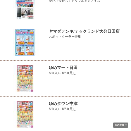
冷たさ長持ち！トリプルメガアイス
ヤマダデンキ/テックランド大分日田店
スポットクーラー特集
ゆめマート日田
8/4(火)～8/31(月)_
ゆめタウン中津
8/4(火)～8/31(月)_