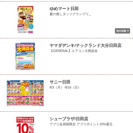
ゆめマート日田
夏の推しダッツグランプリ_
ヤマダデンキ/テックランド大分日田店
【GENERAL】エアコン大商談会
サニー日田
8/3（月）-8/16（日）
シュープラザ/日田店
アプリ会員様限定 アプリポイント10%還元