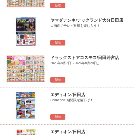
新着
ヤマダデンキ/テックランド大分日田店
大画面でテレビ番組を楽しもう！
新着
ドラッグストアコスモス/日田若宮店
2026年8月7日～2026年8月20日_
新着
エディオン/日田店
Panasonic 期間限定値下げ！
新着
エディオン/日田店