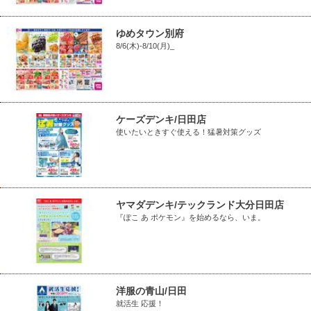
ゆめタウン別府
8/6(木)-8/10(月)_
ケーズデンキ/日田店
使いたいときすぐ使える！猛暑対策グッズ
ヤマダデンキ/テックランド大分日田店
『ぽこ あ ポケモン』を始めるなら、いま。
洋服の青山/日田
就活生 応援！