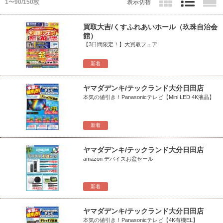
1〜90/150枚
表示切替
買取大吉/くすふれあいホール（玖珠自治会
館）
【3日間限定！】大買取フェア
新着
ヤマダデンキ/テックランド大分日田店
本気の値引き！Panasonicテレビ【Mini LED 4K液晶】
新着
ヤマダデンキ/テックランド大分日田店
amazon デバイスお盆セール
新着
ヤマダデンキ/テックランド大分日田店
本気の値引き！Panasonicテレビ【4K有機EL】