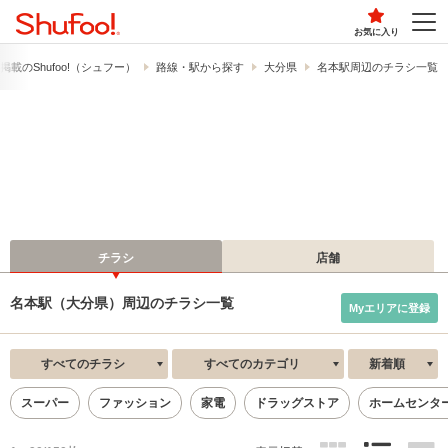
お気に入り
載の​Shufoo!​（シュフー）
路線・駅から探す
大分県
名本駅周辺のチラシ一覧
チラシ
店舗
名本駅（大分県）周辺のチラシ一覧
Myエリアに登録
すべてのチラシ
すべてのカテゴリ
新着順
スーパー
ファッション
家電
ドラッグストア
ホームセンタ