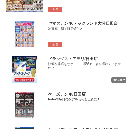
新着
ヤマダデンキ/テックランド大分日田店
冷蔵庫 期間限定値引き
新着
ドラッグストアモリ/日田店
快適な睡眠をサポート！最近ぐっすり眠れています
か？
ケーズデンキ/日田店
ReFaで毎日のケアをもっと上質に！