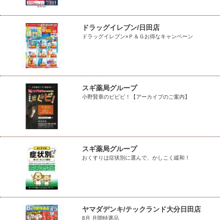
ドラッグイレブン/日田店
ドラッグイレブン×Ｐ＆Ｇお得なキャンペーン
スギ薬局グループ
小野賢章のビビビ！【アーカイブのご案内】
スギ薬局グループ
おくすりは症状別に選んで、かしこく緩和！
ヤマダデンキ/テックランド大分日田店
8月 月間特選品